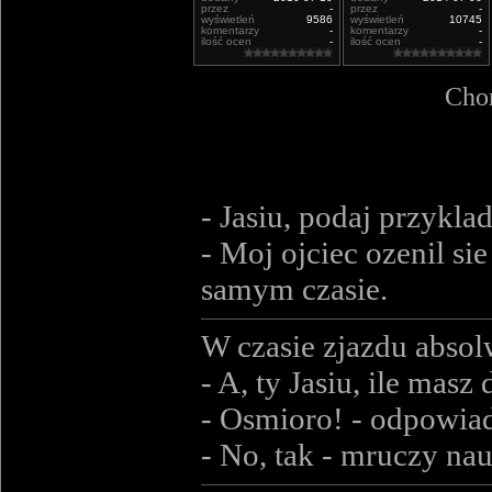
przez
-
przez
-
wyświetleń
9586
wyświetleń
10745
komentarzy
-
komentarzy
-
ilość ocen
-
ilość ocen
-
Chor
- Jasiu, podaj przykla
- Moj ojciec ozenil s
samym czasie.
W czasie zjazdu absol
- A, ty Jasiu, ile masz 
- Osmioro! - odpowia
- No, tak - mruczy nau