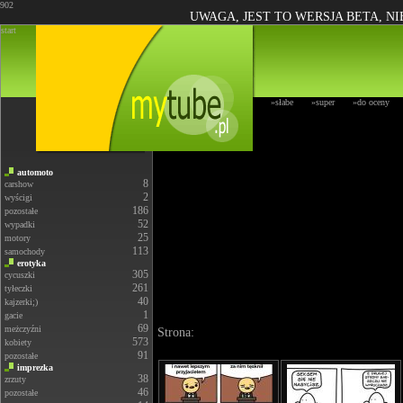
902
UWAGA, JEST TO WERSJA BETA, N
start
»słabe
»super
»do oceny
automoto
8
carshow
2
wyścigi
186
pozostałe
52
wypadki
25
motory
113
samochody
erotyka
305
cycuszki
261
tyłeczki
40
kajzerki;)
1
gacie
69
meżczyźni
Strona:
573
kobiety
91
pozostałe
imprezka
38
zrzuty
46
pozostałe