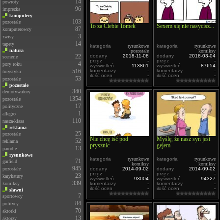
14
powroty
96
imprezka
komputery
103
pozostałe
To za Ciebie Tomek
Sexem się nie nasycisz...
87
komputerowcy
3
zwisy
14
tapety
kategoria
rysunkowe
kategoria
rysunkowe
natura
pozostałe
komiksy
22
dodany
2018-11-08
dodany
2018-03-04
scenerie
przez
-
przez
-
4
pory roku
wyświetleń
113861
wyświetleń
87654
516
komentarzy
-
komentarzy
-
turystyka
ilość ocen
-
ilość ocen
-
53
pozostałe
pozostałe
340
demotywatory
1354
pozostałe
17
polityczne
1
allegro
110
nasza-klasa
reklama
25
pozostałe
Nie chcę iść pod
Myślę, że nasz syn jest
52
reklama
prysznic
gejem
13
parodie
rysunkowe
kategoria
rysunkowe
kategoria
rysunkowe
71
garfield
komiksy
komiksy
945
pozostałe
dodany
2014-09-02
dodany
2014-09-02
przez
-
przez
-
23
karykatury
wyświetleń
93004
wyświetleń
94327
339
komiksy
komentarzy
-
komentarzy
-
ilość ocen
-
ilość ocen
-
sławni
7
sportowcy
84
politycy
70
aktorki
13
aktorzy