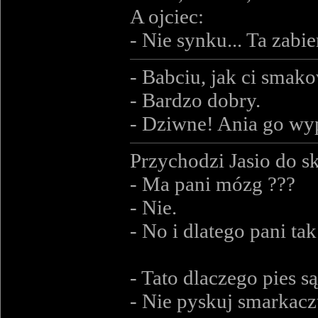
A ojciec:
- Nie synku... Ta za
- Babciu, jak ci smako
- Bardzo dobry.
- Dziwne! Ania go wypl
Przychodzi Jasio do s
- Ma pani mózg ???
- Nie.
- No i dlatego pani ta
- Tato dlaczego pies s
- Nie pyskuj smarkacz