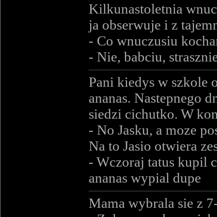
Kilkunastoletnia wnucz
ja obserwuje i z taj
- Co wnuczusiu kochan
- Nie, babciu, straszni
Pani kiedys w szkole 
ananas. Nastepnego dni
siedzi cichutko. W ko
- No Jasku, a moze p
Na to Jasio otwiera zes
- Wczoraj tatus kupil 
ananas wypial dupe
Mama wybrala sie z 7-