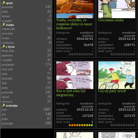
sport
145
pozostałe
43
piłka
2
falstart
Simba, wszystko, co
Gówniana sztuka
15
wypadki
rozjaśnia słońce to nasze
święta
królestwo!
19
walentynki
kategoria
rysunkowe
kategoria
rysunkowe
7
sylwester
komiksy
pozostałe
38
święta
dodany
2014-02-01
dodany
2013-12-23
przez
-
przez
-
8
wielkanoc
wyświetleń
91478
wyświetleń
126771
z życia
komentarzy
-
komentarzy
-
33
drugi plan
ilość ocen
-
ilość ocen
-
20
paparazzi
41
wypadki
174
przyłapani
4
twoj szef
71
żona
90
dzieciaki
25
ślub
110
praca
Kto w tym roku był
Gej się pany urwał
541
pozostałe
niegrzeczny...
18
sąsiad
31
teściowa
kategoria
rysunkowe
kategoria
rysunkowe
zwierzęta
pozostałe
pozostałe
1087
koty
dodany
2013-12-23
dodany
2013-12-23
przez
-
przez
-
148
psy
wyświetleń
127226
wyświetleń
127175
87
ptaki
komentarzy
-
komentarzy
-
ilość ocen
1
ilość ocen
-
299
pozostałe