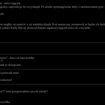
ać - mówi zajączek.
jączka i zaprosiła go do swej dziupli. Po drodze spotykają konia, który z zaciekawieniem pyta :
zek.
e mógłby się zmieścić w jej malutkiej dziupli. Koń zasmucony, postanowił, że będzie ich śle
 widzieć Kiedy film się skończył (bardzo napalony) zajączek mówi do wiewiórki :
zypce? - dziwi sie nauczycielka
!!!
bank ze skrzypcami...
i pochwalil mnie!
ajwiekszym!
zne!!! Jutro przyprowadzisz ojca do szkoly!!
czycielka.