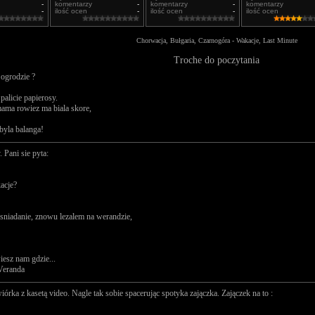
-
komentarzy
-
komentarzy
-
komentarzy
-
ilość ocen
-
ilość ocen
-
ilość ocen
Chorwacja, Bułgaria, Czarnogóra - Wakacje, Last Minute
Troche do poczytania
 ogrodzie ?
palicie papierosy.
 mama rowiez ma biala skore,
 byla balanga!
 Pani sie pyta:
acje?
 sniadanie, znowu lezalem na werandzie,
iesz nam gdzie...
 Veranda
órka z kasetą video. Nagle tak sobie spacerując spotyka zajączka. Zajączek na to :