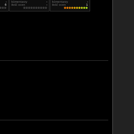
-
komentarzy
-
komentarzy
-
6
ilość ocen
-
ilość ocen
1