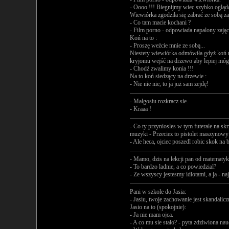
- Oooo !!! Biegnijmy wiec szybko ogląd
Wiewiórka zgodziła się zabrać ze sobą za
- Co tam macie kochani ?
- Film porno - odpowiada napalony zając
Koń na to :
- Proszę weźcie mnie ze sobą...
Niestety wiewiórka odmówiła gdyż koń ni
kryjomu wejść na drzewo aby lepiej mógł
- Chodź zwalimy konia !!!
Na to koń siedzący na drzewie :
- Nie nie nie, to ja już sam zejdę!
- Malgosiu rozkracz sie.
- Kraaa !
- Co ty przyniosles w tym futerale na skr
muzyki - Przeciez to pistolet maszynowy 
- Ale heca, ojciec poszedl robic skok na 
- Mamo, dzis na lekcji pan od matematyk
- To bardzo ladnie, a co powiedzial?
- Ze wszyscy jestesmy idiotami, a ja - n
Pani w szkole do Jasia:
- Jasiu, twoje zachowanie jest skandalic
Jasio na to (spokojnie):
- Ja nie mam ojca.
- A co mu sie stalo? - pyta zdziwiona nau