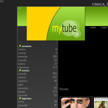
902
UWAGA, J
start
»słabe
»super
automoto
8
carshow
2
wyścigi
186
pozostałe
52
wypadki
25
motory
113
samochody
erotyka
305
cycuszki
261
tyłeczki
40
kajzerki;)
1
gacie
69
meżczyźni
Strona:
573
kobiety
91
pozostałe
imprezka
38
zrzuty
46
pozostałe