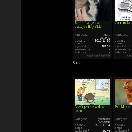
Król Julian jednak
Co nam Jar
startuje z listy SLD
kategoria
sławni
kategoria
politycy
dodany
2010-11-19
dodany
przez
-
przez
wyświetleń
48161
wyświetleń
komentarzy
-
komentarzy
ilość ocen
-
ilość ocen
Strona:
Niech pan nie wali w
Pali Mi śie
okno
kategoria
rysunkowe
kategoria
pozostałe
dodany
2012-11-04
dodany
przez
-
przez
wyświetleń
8246
wyświetleń