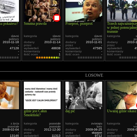
ku pokażesz?
Smutna prawda
Przeproś, przeproś
Trzech najważniejsz
w jednej potencjalne
trumnie
sławni
kategoria
sławni
kategoria
sławni
kategoria
politycy
politycy
politycy
po
2010-11-18
dodany
2010-11-14
dodany
2010-11-01
dodany
2010-
-
przez
-
przez
-
przez
47128
wyświetleń
48838
wyświetleń
47585
wyświetleń
4
-
komentarzy
-
komentarzy
-
komentarzy
-
ilość ocen
1
ilość ocen
-
ilość ocen
LOSOWE
gdzie jest Całun
daj pić
Uważaj gdzie sikasz
Smoleński?
z życia
kategoria
pozostałe
kategoria
zwierzęta
kategoria
z
pozostałe
pozostałe
koty
wy
2008-02-04
dodany
2012-12-30
dodany
2009-06-25
dodany
2008-
-
przez
-
przez
skarpet
przez
13146
wyświetleń
11313
wyświetleń
9712
wyświetleń
5