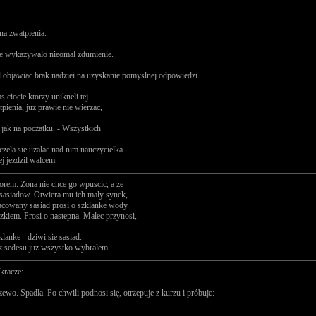
na zwatpienia.
anie wykazywalo nieomal zdumienie.
zal objawiac brak nadziei na uzyskanie pomyslnej odpowiedzi.
 ciocie ktorzy unikneli tej
tpienia, juz prawie nie wierzac,
y jak na poczatku. - Wszystkich
aczela sie uzalac nad nim nauczycielka.
ej jezdzil walcem.
rem. Zona nie chce go wpuscic, a ze
i sasiadow. Otwiera mu ich maly synek,
cowany sasiad prosi o szklanke wody.
kiem. Prosi o nastepna. Malec przynosi,
klanke - dziwi sie sasiad.
 z sedesu juz wszystko wybralem.
kracze:
wo. Spadła. Po chwili podnosi się, otrzepuje z kurzu i próbuje: