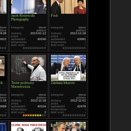
Jacek Rostowski
Foch
Photography
sławni
kategoria
sławni
kategoria
sławni
litycy
politycy
politycy
09-28
dodany
2013-01-12
dodany
2012-12-19
-
przez
-
przez
-
0022
wyświetleń
40240
wyświetleń
43081
-
komentarzy
-
komentarzy
-
-
ilość ocen
-
ilość ocen
-
yk
Teorie profesora
Zamiana lekarstw
Macierewicza
sławni
kategoria
sławni
kategoria
sławni
litycy
politycy
politycy
11-18
dodany
2012-11-18
dodany
2012-11-01
-
przez
-
przez
-
0699
wyświetleń
40104
wyświetleń
42476
-
komentarzy
-
komentarzy
-
-
ilość ocen
2
ilość ocen
-