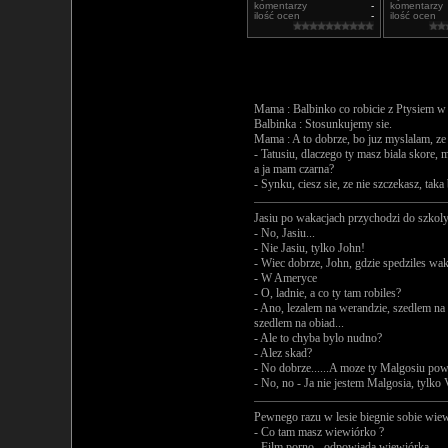
komentarzy
-
komentarzy
ilość ocen
-
ilość ocen
Mama : Balbinko co robicie z Ptysiem w
Balbinka : Stosunkujemy sie.
Mama : A to dobrze, bo juz myslalam, ze 
- Tatusiu, dlaczego ty masz biala skore,
a ja mam czarna?
- Synku, ciesz sie, ze nie szczekasz, taka
Jasiu po wakacjach przychodzi do szkoly.
- No, Jasiu...
- Nie Jasiu, tylko John!
- Wiec dobrze, John, gdzie spedziles wak
- W Ameryce
- O, ladnie, a co ty tam robiles?
- Ano, lezalem na werandzie, szedlem na
szedlem na obiad...
- Ale to chyba bylo nudno?
- Alez skad?
- No dobrze......A moze ty Malgosiu pow
- No, no - Ja nie jestem Malgosia, tylko
Pewnego razu w lesie biegnie sobie wiewi
- Co tam masz wiewiórko ?
- Film porno - odpowiada wiewiórka.