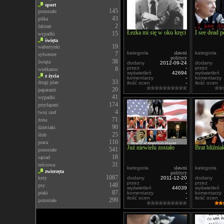
sport
145
pozostałe
43
piłka
2
falstart
Łezka mi się w oku kręci
I see dead p
15
wypadki
święta
19
walentynki
kategoria
sławni
kategoria
7
sylwester
politycy
38
święta
dodany
2012-09-24
dodany
przez
-
przez
8
wielkanoc
wyświetleń
42694
wyświetleń
z życia
komentarzy
-
komentarzy
33
drugi plan
ilość ocen
-
ilość ocen
20
paparazzi
41
wypadki
174
przyłapani
4
twoj szef
71
żona
90
dzieciaki
25
ślub
110
praca
Już niewielu zostało
Brat bliźnia
541
pozostałe
18
sąsiad
31
teściowa
kategoria
sławni
kategoria
zwierzęta
politycy
1087
koty
dodany
2011-12-20
dodany
przez
-
przez
148
psy
wyświetleń
44039
wyświetleń
87
ptaki
komentarzy
-
komentarzy
ilość ocen
-
ilość ocen
299
pozostałe