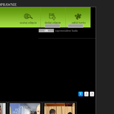
POPRAWNIE
login
hasło
zapomniałem hasła
1
2
3