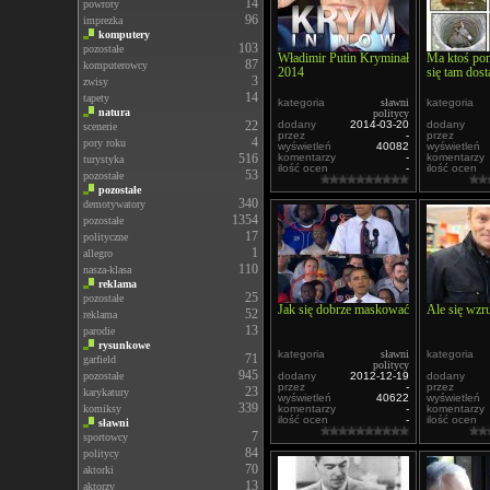
14
powroty
96
imprezka
komputery
103
pozostałe
Władimir Putin Kryminał
Ma ktoś pom
87
komputerowcy
2014
się tam dost
3
zwisy
14
tapety
kategoria
sławni
kategoria
natura
politycy
22
dodany
2014-03-20
dodany
scenerie
przez
-
przez
4
pory roku
wyświetleń
40082
wyświetleń
516
komentarzy
-
komentarzy
turystyka
ilość ocen
-
ilość ocen
53
pozostałe
pozostałe
340
demotywatory
1354
pozostałe
17
polityczne
1
allegro
110
nasza-klasa
reklama
25
pozostałe
Jak się dobrze maskować
Ale się wzr
52
reklama
13
parodie
rysunkowe
kategoria
sławni
kategoria
71
garfield
politycy
945
pozostałe
dodany
2012-12-19
dodany
przez
-
przez
23
karykatury
wyświetleń
40622
wyświetleń
339
komiksy
komentarzy
-
komentarzy
ilość ocen
-
ilość ocen
sławni
7
sportowcy
84
politycy
70
aktorki
13
aktorzy