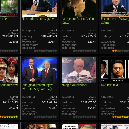
eople
Tusk obniża ceny paliwa
nakręcono film o Lechu
Premier chce Wasze
Kacz.
dobra
sławni
kategoria
sławni
kategoria
sławni
kategoria
politycy
politycy
politycy
po
2012-04-03
dodany
2012-03-23
dodany
2012-02-09
dodany
2012-
-
przez
-
przez
-
przez
42480
wyświetleń
42427
wyświetleń
43452
wyświetleń
4
-
komentarzy
-
komentarzy
-
komentarzy
-
ilość ocen
-
ilość ocen
-
ilość ocen
k odnaleziony
Nie głosuj na mniejsze
zbieg okoliczności
Jaki kraj taki...
zło... na większe też:)
sławni
kategoria
sławni
kategoria
sławni
kategoria
politycy
politycy
politycy
po
2011-10-23
dodany
2011-08-20
dodany
2011-07-20
dodany
2011-
-
przez
-
przez
-
przez
43763
wyświetleń
46411
wyświetleń
45513
wyświetleń
4
-
komentarzy
-
komentarzy
-
komentarzy
1
ilość ocen
-
ilość ocen
-
ilość ocen