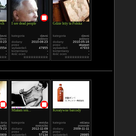
ych
I see dead people
Gdzie leży ta Polska
j
sławni
kategoria
sławni
kategoria
sławni
litycy
politycy
politycy
10-23
dodany
2010-08-23
dodany
2010-05-16
-
przez
-
przez
skarpet
5554
wyświetleń
47955
wyświetleń
47933
-
komentarzy
-
komentarzy
-
-
ilość ocen
-
ilość ocen
-
Miałam sen...
Kreatywne barcody
 życia
kategoria
erotyka
kategoria
reklama
padki
meżczyźni
pozostałe
05-23
dodany
2012-11-09
dodany
2009-11-11
-
przez
ania
przez
-
6909
wyświetleń
57134
wyświetleń
28985