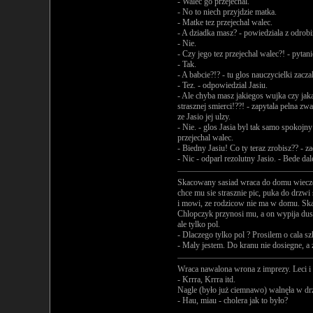
- Walec go przejechal.
- No to niech przyjdzie matka.
- Matke tez przejechal walec.
- A dziadka masz? - powiedziala z odrobi
- Nie.
- Czy jego tez przejechal walec?! - pyt
- Tak.
- A babcie?!? - tu glos nauczycielki zac
- Tez. - odpowiedzial Jasiu.
- Ale chyba masz jakiegos wujka czy jakas
strasznej smierci!??! - zapytala pelna zwa
ze Jasio jej ulzy.
- Nie. - glos Jasia byl tak samo spokojn
przejechal walec.
- Biedny Jasiu! Co ty teraz zrobisz?? - z
- Nic - odparl rezolutny Jasio. - Bede dal
Skacowany sasiad wraca do domu wieczo
chce mu sie strasznie pic, puka do drzw
i mowi, ze rodzicow nie ma w domu. Ska
Chlopczyk przynosi mu, a on wypija dusz
ale tylko pol.
- Dlaczego tylko pol ? Prosilem o cala sz
- Maly jestem. Do kranu nie dosiegne, a
Wraca nawalona wrona z imprezy. Leci i 
- Krrra, Krrra itd.
Nagle (było już ciemnawo) walnęła w drze
- Hau, miau - cholera jak to było?