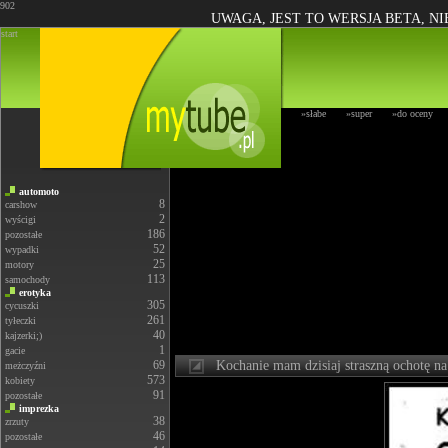
902
UWAGA, JEST TO WERSJA BETA, N
start
»słabe
»super
»do oceny
automoto
8
carshow
2
wyścigi
186
pozostałe
52
wypadki
25
motory
113
samochody
erotyka
305
cycuszki
261
tyłeczki
40
kajzerki;)
1
gacie
69
Kochanie mam dzisiaj straszną ochotę na
meżczyźni
573
kobiety
91
pozostałe
imprezka
38
zrzuty
46
pozostałe