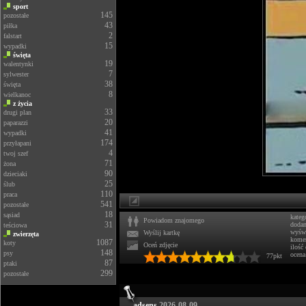
sport
145
pozostałe
43
piłka
2
falstart
15
wypadki
święta
19
walentynki
7
sylwester
38
święta
8
wielkanoc
z życia
33
drugi plan
20
paparazzi
41
wypadki
174
przyłapani
4
twoj szef
71
żona
90
dzieciaki
25
ślub
110
praca
541
pozostałe
18
sąsiad
kateg
Powiadom znajomego
31
doda
teściowa
wyświ
Wyślij kartkę
zwierzęta
komen
1087
koty
Oceń zdjęcie
ilość
148
psy
ocena
77pkt
87
ptaki
299
pozostałe
adsens
2026-08-09