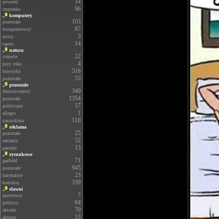
14
powroty
96
imprezka
komputery
103
pozostałe
87
komputerowcy
3
zwisy
14
tapety
natura
22
scenerie
4
pory roku
516
turystyka
53
pozostałe
pozostałe
340
demotywatory
1354
pozostałe
17
polityczne
1
allegro
110
nasza-klasa
reklama
25
pozostałe
52
reklama
13
parodie
rysunkowe
71
garfield
945
pozostałe
23
karykatury
339
komiksy
sławni
7
sportowcy
84
politycy
70
aktorki
13
aktorzy