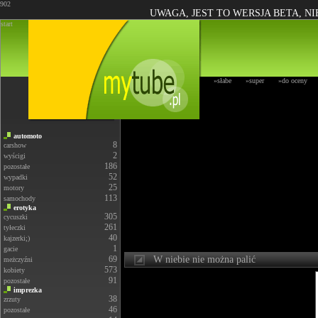
902
UWAGA, JEST TO WERSJA BETA, N
start
»słabe
»super
»do oceny
automoto
8
carshow
2
wyścigi
186
pozostałe
52
wypadki
25
motory
113
samochody
erotyka
305
cycuszki
261
tyłeczki
40
kajzerki;)
1
gacie
69
W niebie nie można palić
meżczyźni
573
kobiety
91
pozostałe
imprezka
38
zrzuty
46
pozostałe