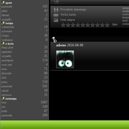
sport
145
pozostałe
kateg
Powiadom znajomego
43
piłka
doda
wyświ
2
Wyślij kartkę
falstart
komen
15
wypadki
Oceń zdjęcie
ilość
święta
ocena
0pkt
19
walentynki
7
sylwester
38
święta
8
wielkanoc
z życia
adsens
2026-08-08
33
drugi plan
20
paparazzi
41
wypadki
174
przyłapani
4
twoj szef
71
żona
90
dzieciaki
25
ślub
110
praca
541
pozostałe
18
sąsiad
31
teściowa
zwierzęta
1087
koty
148
psy
87
ptaki
299
pozostałe