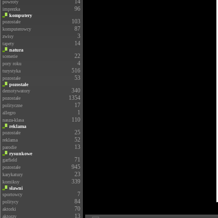
14
powroty
96
imprezka
komputery
103
pozostałe
87
komputerowcy
3
zwisy
14
tapety
natura
22
scenerie
4
pory roku
516
turystyka
53
pozostałe
pozostałe
340
demotywatory
1354
pozostałe
17
polityczne
1
allegro
110
nasza-klasa
reklama
25
pozostałe
52
reklama
13
parodie
rysunkowe
71
garfield
945
pozostałe
23
karykatury
339
komiksy
sławni
7
sportowcy
84
politycy
70
aktorki
13
aktorzy