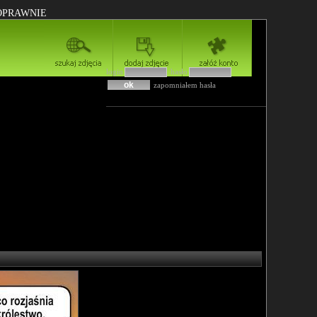
POPRAWNIE
login
hasło
zapomniałem hasła