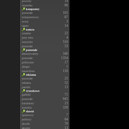
14
powroty
96
imprezka
komputery
103
pozostałe
87
komputerowcy
3
zwisy
14
tapety
natura
22
scenerie
4
pory roku
516
turystyka
53
pozostałe
pozostałe
340
demotywatory
1354
pozostałe
17
polityczne
1
allegro
110
nasza-klasa
reklama
25
pozostałe
52
reklama
13
parodie
rysunkowe
71
garfield
945
pozostałe
23
karykatury
339
komiksy
sławni
7
sportowcy
84
politycy
70
aktorki
13
aktorzy