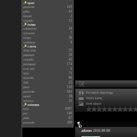
sport
145
pozostałe
43
piłka
2
falstart
15
wypadki
święta
19
walentynki
7
sylwester
38
święta
8
wielkanoc
z życia
33
drugi plan
20
paparazzi
41
wypadki
174
przyłapani
4
twoj szef
71
żona
90
dzieciaki
25
ślub
110
praca
541
pozostałe
Powiadom znajomego
18
sąsiad
Wyślij kartkę
31
teściowa
Oceń zdjęcie
zwierzęta
1087
koty
148
psy
87
ptaki
299
pozostałe
adsens
2026-08-08