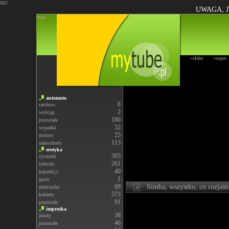
902
UWAGA, J
start
»słabe
»super
automoto
8
carshow
2
wyścigi
186
pozostałe
52
wypadki
25
motory
113
samochody
erotyka
305
cycuszki
261
tyłeczki
40
kajzerki;)
1
gacie
69
Simba, wszystko, co rozjaśni
meżczyźni
573
kobiety
91
pozostałe
imprezka
38
zrzuty
46
pozostałe