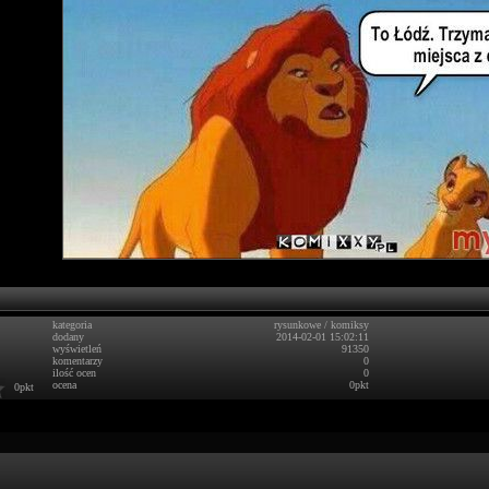
kategoria
rysunkowe
/
komiksy
dodany
2014-02-01 15:02:11
wyświetleń
91350
komentarzy
0
ilość ocen
0
ocena
0pkt
0pkt