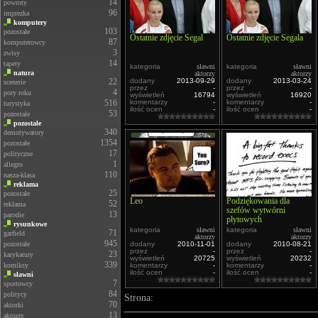
14
powroty
96
imprezka
komputery
103
pozostałe
Ostatnie zdjęcie Segal
Ostatnie zdjęcie Segala
87
komputerowcy
3
zwisy
14
tapety
kategoria
sławni
kategoria
sławni
natura
aktorzy
aktorzy
22
dodany
2013-09-29
dodany
2013-03-24
scenerie
przez
-
przez
-
4
pory roku
wyświetleń
16794
wyświetleń
16920
516
komentarzy
-
komentarzy
-
turystyka
ilość ocen
-
ilość ocen
-
53
pozostałe
pozostałe
340
demotywatory
1354
pozostałe
17
polityczne
1
allegro
110
nasza-klasa
reklama
25
pozostałe
Leo
Podziękowania dla
52
reklama
szefów wytwórni
13
parodie
płytowych
rysunkowe
kategoria
sławni
kategoria
sławni
71
garfield
aktorzy
aktorzy
945
pozostałe
dodany
2010-11-01
dodany
2010-08-21
przez
-
przez
-
23
karykatury
wyświetleń
20725
wyświetleń
20232
339
komiksy
komentarzy
-
komentarzy
-
ilość ocen
-
ilość ocen
-
sławni
7
sportowcy
84
politycy
Strona:
70
aktorki
13
aktorzy