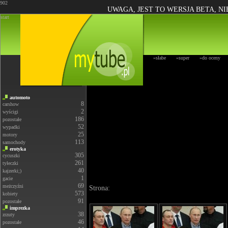
902
UWAGA, JEST TO WERSJA BETA, N
start
»słabe
»super
»do oceny
automoto
8
carshow
2
wyścigi
186
pozostałe
52
wypadki
25
motory
113
samochody
erotyka
305
cycuszki
261
tyłeczki
40
kajzerki;)
1
gacie
69
meżczyźni
Strona:
573
kobiety
91
pozostałe
imprezka
38
zrzuty
46
pozostałe