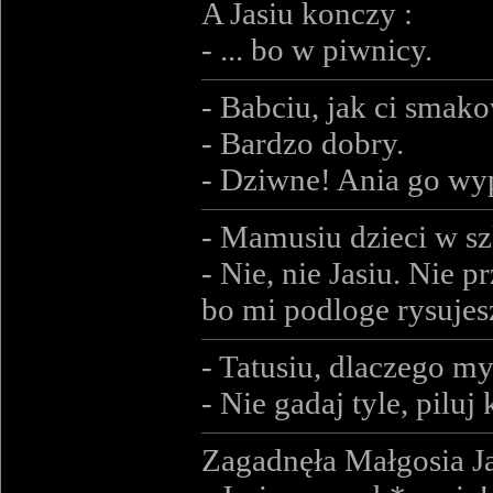
A Jasiu konczy :
- ... bo w piwnicy.
- Babciu, jak ci smako
- Bardzo dobry.
- Dziwne! Ania go wypl
- Mamusiu dzieci w s
- Nie, nie Jasiu. Nie p
bo mi podloge rysujes
- Tatusiu, dlaczego m
- Nie gadaj tyle, piluj k
Zagadnęła Małgosia Ja