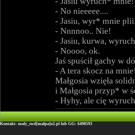
- Jasiu wyruch* mnie!
- No nieeeee....
- Jasiu, wyr* mnie pliii
- Nnnnoo.. Nie!
- Jasiu, kurwa, wyruc
- Noooo, ok.
Jaś spuścił gachy w dó
- A tera skocz na mnie
Małgosia wzięła solidn
i Małgosia przyp* w śc
- Hyhy, ale cię wyruc
Kontakt: maly_swd[małpa]o2.pl lub GG: 6498593