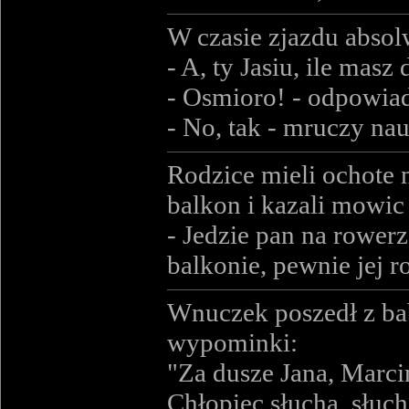
W czasie zjazdu absol
- A, ty Jasiu, ile masz 
- Osmioro! - odpowia
- No, tak - mruczy nau
Rodzice mieli ochote n
balkon i kazali mowic 
- Jedzie pan na rowerz
balkonie, pewnie jej ro
Wnuczek poszedł z bab
wypominki:
"Za dusze Jana, Marci
Chłopiec słucha, słuc