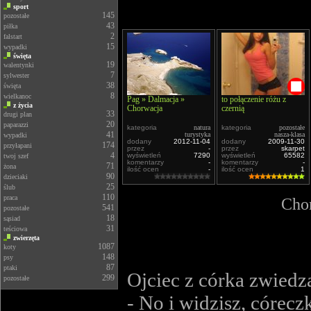
sport
145
pozostałe
43
piłka
2
falstart
15
wypadki
święta
19
walentynki
7
sylwester
38
święta
8
wielkanoc
Pag » Dalmacja »
to połączenie różu z
z życia
Chorwacja
czernią
33
drugi plan
20
paparazzi
kategoria
natura
kategoria
pozostałe
41
turystyka
nasza-klasa
wypadki
dodany
2012-11-04
dodany
2009-11-30
174
przyłapani
przez
-
przez
skarpet
4
wyświetleń
7290
wyświetleń
65582
twoj szef
komentarzy
-
komentarzy
-
71
żona
ilość ocen
-
ilość ocen
1
90
dzieciaki
25
ślub
110
praca
Chor
541
pozostałe
18
sąsiad
31
teściowa
zwierzęta
1087
koty
148
psy
87
ptaki
Ojciec z córka zwied
299
pozostałe
- No i widzisz, córec