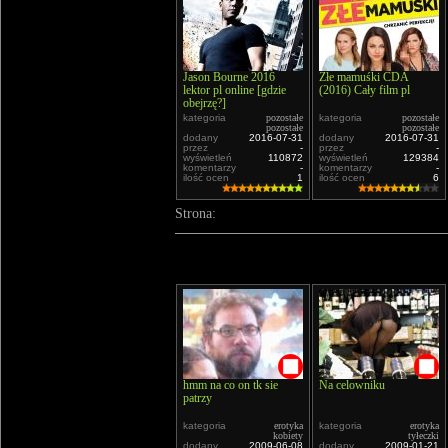
Jason Bourne 2016
Złe mamuśki CDA
lektor pl online [gdzie
(2016) Cały film pl
obejrzę?]
kategoria
pozostałe
kategoria
pozostałe
pozostałe
pozostałe
dodany
2016-07-31
dodany
2016-07-31
przez
-
przez
-
wyświetleń
110872
wyświetleń
129384
komentarzy
-
komentarzy
-
ilość ocen
1
ilość ocen
6
Strona:
hmm na co on tk sie
Na celowniku
patrzy
kategoria
erotyka
kategoria
erotyka
kobiety
tyłeczki
dodany
2009-06-08
dodany
2009-01-21