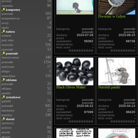
14
powroty
96
imprezka
komputery
103
pozostałe
Dworzec w Gdyni
87
komputerowcy
3
zwisy
14
tapety
kategoria
pozostałe
kategoria
pozostałe
natura
pozostałe
pozostałe
22
dodany
2024-07-28
dodany
2023-08-15
scenerie
przez
-
przez
-
4
pory roku
wyświetleń
58362
wyświetleń
68736
516
komentarzy
-
komentarzy
-
turystyka
ilość ocen
-
ilość ocen
-
53
pozostałe
pozostałe
340
demotywatory
1354
pozostałe
17
polityczne
1
allegro
110
nasza-klasa
reklama
25
pozostałe
Black Olives Matter
Narobili paniki
52
reklama
13
parodie
rysunkowe
kategoria
pozostałe
kategoria
pozostałe
71
garfield
pozostałe
pozostałe
945
pozostałe
dodany
2020-06-22
dodany
2020-04-13
przez
-
przez
-
23
karykatury
wyświetleń
97099
wyświetleń
98420
339
komiksy
komentarzy
-
komentarzy
-
ilość ocen
-
ilość ocen
-
sławni
7
sportowcy
84
politycy
70
aktorki
13
aktorzy