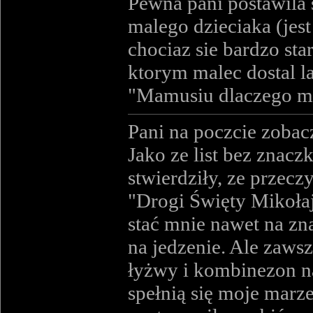
Pewna pani postawila 
malego dzieciaka (jest
chociaz sie bardzo sta
ktorym malec dostal la
"Mamusiu dlaczego ma
Pani na poczcie zobacz
Jako ze list bez znacz
stwierdziły, ze przeczy
"Drogi Święty Mikołaju,
stać mnie nawet na zna
na jedzenie. Ale zaws
łyżwy i kombinezon nar
spełnią się moje marze