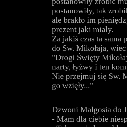
postanowiły zrobić mu
postanowiły, tak zrobi
ale brakło im pieniędz
prezent jaki miały.
Za jakiś czas ta sama 
do Sw. Mikołaja, wiec 
"Drogi Święty Mikołaj
narty, łyżwy i ten ko
Nie przejmuj się Sw. M
go wzięły..."
Dzwoni Malgosia do Ja
- Mam dla ciebie nies