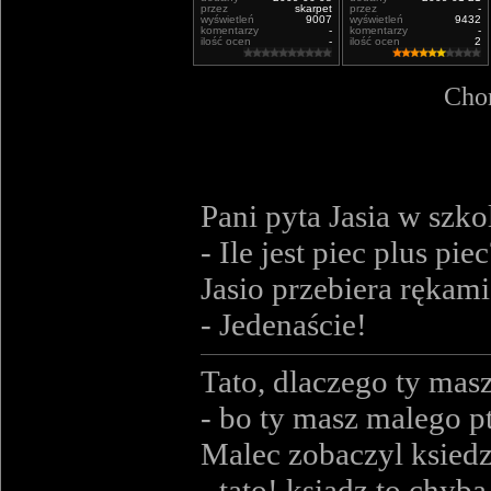
przez
skarpet
przez
-
wyświetleń
9007
wyświetleń
9432
komentarzy
-
komentarzy
-
ilość ocen
-
ilość ocen
2
Chor
Pani pyta Jasia w szko
- Ile jest piec plus pie
Jasio przebiera rękam
- Jedenaście!
Tato, dlaczego ty masz
- bo ty masz malego pt
Malec zobaczyl ksiedz
- tato! ksiadz to chyba