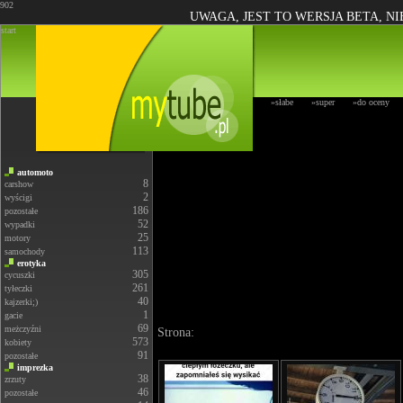
902
UWAGA, JEST TO WERSJA BETA, N
start
»słabe
»super
»do oceny
automoto
8
carshow
2
wyścigi
186
pozostałe
52
wypadki
25
motory
113
samochody
erotyka
305
cycuszki
261
tyłeczki
40
kajzerki;)
1
gacie
69
meżczyźni
Strona:
573
kobiety
91
pozostałe
imprezka
38
zrzuty
46
pozostałe