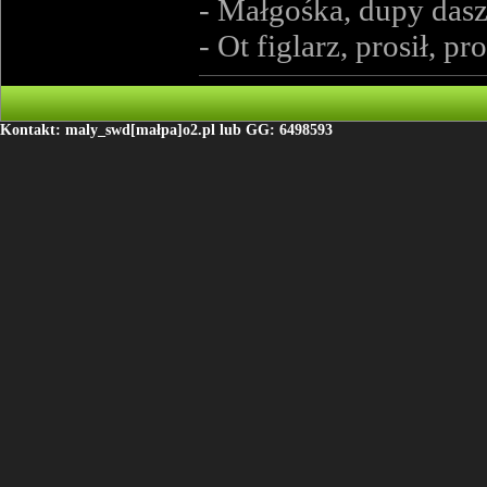
- Małgośka, dupy dasz
- Ot figlarz, prosił, pro
Kontakt: maly_swd[małpa]o2.pl lub GG: 6498593