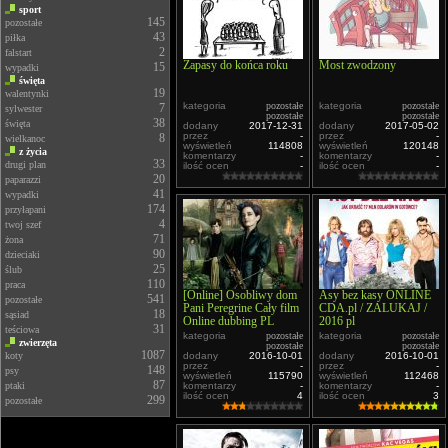
sport
145
pozostałe
43
piłka
2
falstart
Zapasy do końca roku
Most zwodzony
15
wypadki
święta
19
walentynki
kategoria
pozostałe
kategoria
pozostałe
7
sylwester
pozostałe
pozostałe
38
święta
dodany
2017-12-31
dodany
2017-05-02
przez
-
przez
-
8
wielkanoc
wyświetleń
114808
wyświetleń
120148
z życia
komentarzy
-
komentarzy
-
33
drugi plan
ilość ocen
-
ilość ocen
-
20
paparazzi
41
wypadki
174
przyłapani
4
twoj szef
71
żona
90
dzieciaki
25
ślub
110
praca
[Online] Osobliwy dom
Asy bez kasy ONLINE
541
pozostałe
Pani Peregrine Cały film
CDA.pl / ZALUKAJ /
18
sąsiad
Online dubbing PL
2016 pl
31
teściowa
kategoria
pozostałe
kategoria
pozostałe
zwierzęta
pozostałe
pozostałe
1087
koty
dodany
2016-10-01
dodany
2016-10-01
przez
-
przez
-
148
psy
wyświetleń
115790
wyświetleń
112468
87
ptaki
komentarzy
-
komentarzy
-
ilość ocen
4
ilość ocen
3
299
pozostałe