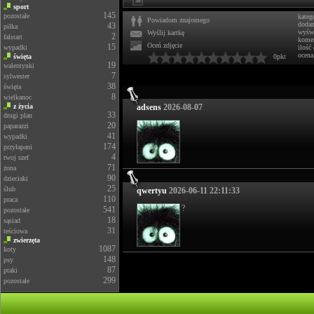
sport
145
pozostałe
kateg
Powiadom znajomego
doda
43
piłka
wyświ
Wyślij kartkę
2
falstart
komen
Oceń zdjęcie
15
wypadki
ilość
ocena
święta
0pkt
19
walentynki
7
sylwester
38
święta
8
wielkanoc
z życia
adsens
2026-08-07
33
drugi plan
20
paparazzi
41
wypadki
174
przyłapani
4
twoj szef
71
żona
90
dzieciaki
25
ślub
qwertyu
2026-06-11 22:11:33
110
praca
?
541
pozostałe
18
sąsiad
31
teściowa
zwierzęta
1087
koty
148
psy
87
ptaki
299
pozostałe