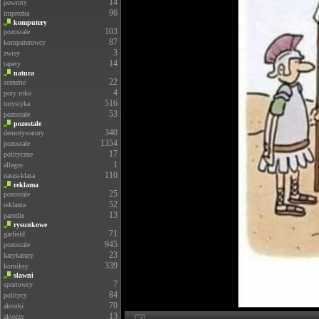
14
powroty
96
imprezka
komputery
103
pozostałe
87
komputerowcy
3
zwisy
14
tapety
natura
22
scenerie
4
pory roku
516
turystyka
53
pozostałe
pozostałe
340
demotywatory
1354
pozostałe
17
polityczne
1
allegro
110
nasza-klasa
reklama
25
pozostałe
52
reklama
13
parodie
rysunkowe
71
garfield
945
pozostałe
23
karykatury
339
komiksy
sławni
7
sportowcy
84
politycy
70
aktorki
13
aktorzy