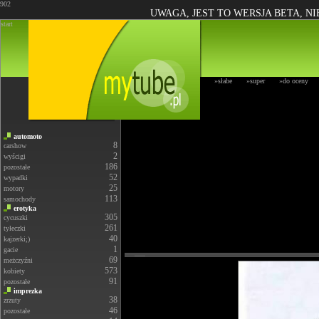
902
UWAGA, JEST TO WERSJA BETA, N
start
»słabe
»super
»do oceny
automoto
8
carshow
2
wyścigi
186
pozostałe
52
wypadki
25
motory
113
samochody
erotyka
305
cycuszki
261
tyłeczki
40
kajzerki;)
1
gacie
69
meżczyźni
573
kobiety
91
pozostałe
imprezka
38
zrzuty
46
pozostałe