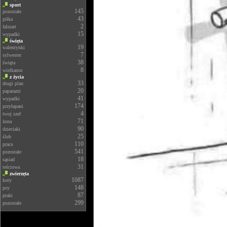
sport
145
pozostałe
43
piłka
2
falstart
15
wypadki
święta
19
walentynki
7
sylwester
38
święta
8
wielkanoc
z życia
33
drugi plan
20
paparazzi
41
wypadki
174
przyłapani
4
twoj szef
71
żona
90
dzieciaki
25
ślub
110
praca
541
pozostałe
18
sąsiad
31
teściowa
zwierzęta
1087
koty
148
psy
87
ptaki
299
pozostałe