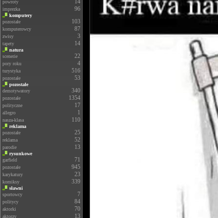
14
powroty
96
imprezka
komputery
103
pozostałe
87
komputerowcy
3
zwisy
14
tapety
natura
22
scenerie
4
pory roku
516
turystyka
53
pozostałe
pozostałe
340
demotywatory
1354
pozostałe
17
polityczne
1
allegro
110
nasza-klasa
reklama
25
pozostałe
52
reklama
13
parodie
rysunkowe
71
garfield
945
pozostałe
23
karykatury
339
komiksy
sławni
7
sportowcy
84
politycy
70
aktorki
13
aktorzy