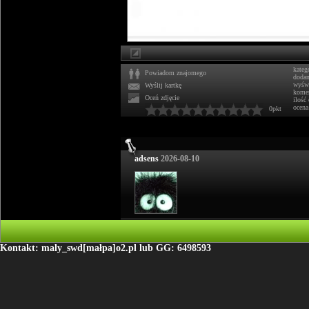
kateg
Powiadom znajomego
doda
wyświ
Wyślij kartkę
komen
Oceń zdjęcie
ilość
ocena
0pkt
adsens
2026-08-10
Kontakt: maly_swd[małpa]o2.pl lub GG: 6498593