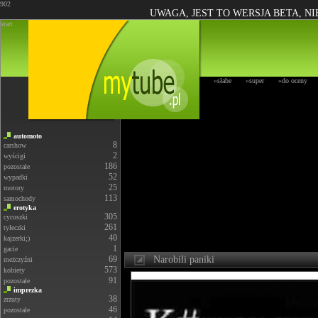
902
UWAGA, JEST TO WERSJA BETA, N
start
»słabe
»super
»do oceny
automoto
8
carshow
2
wyścigi
186
pozostałe
52
wypadki
25
motory
113
samochody
erotyka
305
cycuszki
261
tyłeczki
40
kajzerki;)
1
gacie
69
Narobili paniki
meżczyźni
573
kobiety
91
pozostałe
imprezka
38
zrzuty
46
pozostałe