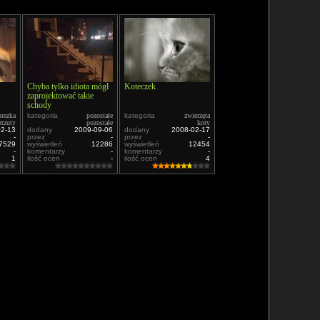
Chyba tylko idiota mógł
Koteczek
zaprojektować takie
schody
rezka
kategoria
pozostałe
kategoria
zwierzęta
zrzuty
pozostałe
koty
02-13
dodany
2009-09-06
dodany
2008-02-17
-
przez
-
przez
-
7529
wyświetleń
12286
wyświetleń
12454
-
komentarzy
-
komentarzy
-
1
ilość ocen
-
ilość ocen
4