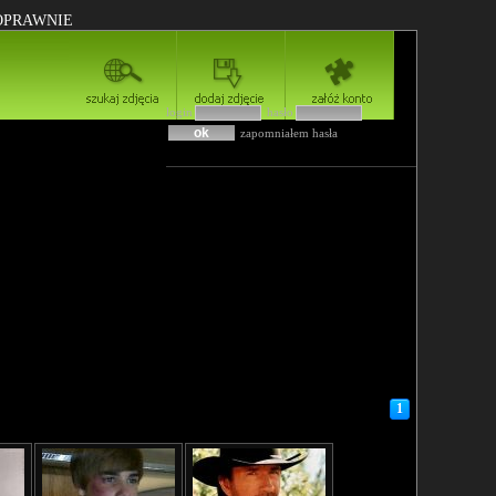
POPRAWNIE
login
hasło
zapomniałem hasła
1