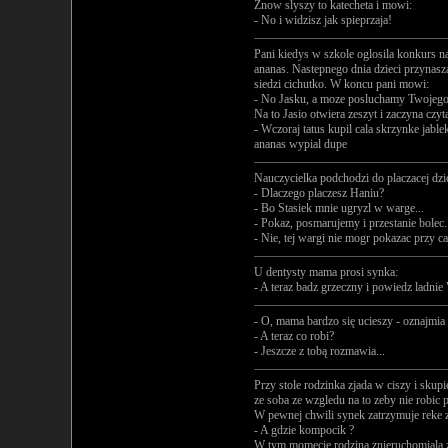
Znow slyszy to katecheta i mowi:
- No i widzisz jak spieprzaja!
Pani kiedys w szkole oglosila konkurs n
ananas. Nastepnego dnia dzieci przynasza 
siedzi cichutko. W koncu pani mowi:
- No Jasku, a moze posluchamy Twojego
Na to Jasio otwiera zeszyt i zaczyna czyta
- Wczoraj tatus kupil cala skrzynke jable
ananas wypial dupe
Nauczycielka podchodzi do placzacej dz
- Dlaczego placzesz Haniu?
- Bo Stasiek mnie ugryzl w warge...
- Pokaz, posmarujemy i przestanie bolec.
- Nie, tej wargi nie mogr pokazac przy cal
U dentysty mama prosi synka:
- A teraz badz grzeczny i powiedz ladnie
- O, mama bardzo się ucieszy - oznajmia 
- A teraz co robi?
- Jeszcze z tobą rozmawia...
Przy stole rodzinka zjada w ciszy i skup
ze soba ze wzgledu na to zeby nie robic
W pewnej chwili synek zatrzymuje reke z
- A gdzie kompocik ?
W tym momecie rodzina znieruchomiala z