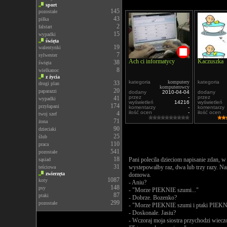
sport
145
pozostałe
43
piłka
2
falstart
15
wypadki
święta
19
walentynki
7
sylwester
Ach ci informatycy
Kaczuszka
38
święta
8
wielkanoc
z życia
kategoria
komputery
kategoria
33
drugi plan
komputerowcy
20
paparazzi
dodany
2010-04-04
dodany
przez
-
przez
41
wypadki
wyświetleń
14216
wyświetleń
174
przyłapani
komentarzy
-
komentarzy
ilość ocen
-
ilość ocen
4
twoj szef
71
żona
90
dzieciaki
25
ślub
110
praca
541
pozostałe
18
Pani polecila dzieciom napisanie zdan, w
sąsiad
31
wystepowalby raz, dwa lub trzy razy. Na
teściowa
zwierzęta
domowa.
1087
koty
- Aniu?
148
psy
- "Morze PIEKNIE szumi..."
87
ptaki
- Dobrze. Bozenko?
299
pozostałe
- "Morze PIEKNIE szumi i ptaki PIEKNI
- Doskonale. Jasiu?
- Wczoraj moja siostra przychodzi wiec