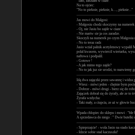
"Tato, zaszlam w ciaze."
Na to ojciec:
"No to pieknie, pieknie, k...., pieknie..."
Jas mowi do Malgosi:
- Malgosiu chodz skoczymy na numerek
- Oj, nie Jasiu bo zajde w ciaze
- Nie martw sie ja cos zaradze.
Skoczyli na numerek po czym Malgosia
- No to teraz radz
Jasio wzial palnik acetylenowy wypalil M
polal kwasem, wywiercil wiertarka, wysa
naftowa i podpalil.
- Gotowe !
- A jak mimo tego zajde?
- No to jak juz sie urodzi, to nazwiemy 
Idą dwa zajączki przez sawannę i widza p
- Wiesz - mówi jeden - chętnie bym pociup
- Dobrze - mówi drugi - bierz się do rob
Zajączek dobrał się do żyrafy, ale ze to 
Żyrafa wzdycha:
- Taki mały, a ciupcia, ze aż w głowie huc
Wpada chlopiec do sklepu i mowi : "ble
A sprzedawca do niego : " Dwie butelki 
- Spieprzajcie! - wola Jasio na stado ka
- Idzcie sobie stad kaczuszki!