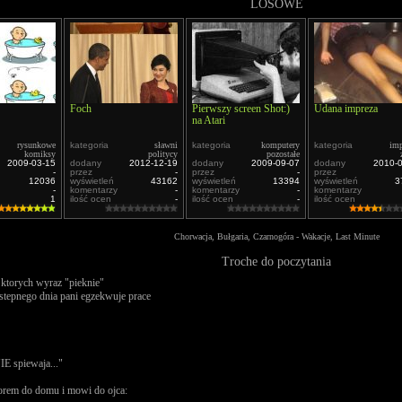
LOSOWE
Foch
Pierwszy screen Shot:)
Udana impreza
na Atari
rysunkowe
kategoria
sławni
kategoria
komputery
kategoria
imp
komiksy
politycy
pozostałe
2009-03-15
dodany
2012-12-19
dodany
2009-09-07
dodany
2010-
-
przez
-
przez
-
przez
12036
wyświetleń
43162
wyświetleń
13394
wyświetleń
3
-
komentarzy
-
komentarzy
-
komentarzy
1
ilość ocen
-
ilość ocen
-
ilość ocen
Chorwacja, Bułgaria, Czarnogóra - Wakacje, Last Minute
Troche do poczytania
 ktorych wyraz "pieknie"
stepnego dnia pani egzekwuje prace
E spiewaja..."
zorem do domu i mowi do ojca: