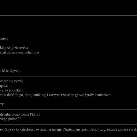
 mowi:
algosi gdzie trzeba,
dzil dynamitem, polal ropa
go Mac Gyver...
asąca się żyrafę.
cial.....
oty. Ja poczekam.
trwało dość długo, drugi nudzi się i zaczyna rzucać w głowę żyrafy kamieniami.
zy...
 blebubu woao bleble PEPSI"
czego podac ?"
czek. Slyszy to katecheta i zwraca mu uwage. Nastepnym razem Jasio juz grzecznie zwraca sie d