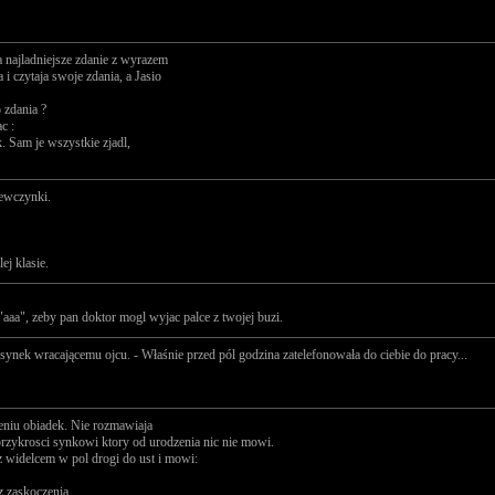
a najladniejsze zdanie z wyrazem
i czytaja swoje zdania, a Jasio
 zdania ?
c :
k. Sam je wszystkie zjadl,
iewczynki.
ej klasie.
 "aaa", zeby pan doktor mogl wyjac palce z twojej buzi.
synek wracającemu ojcu. - Właśnie przed pól godzina zatelefonowała do ciebie do pracy...
ieniu obiadek. Nie rozmawiaja
 przykrosci synkowi ktory od urodzenia nic nie mowi.
 widelcem w pol drogi do ust i mowi:
 zaskoczenia.