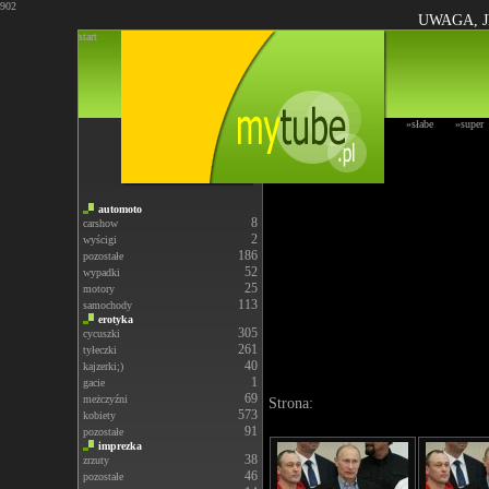
902
UWAGA, J
start
»słabe
»super
automoto
8
carshow
2
wyścigi
186
pozostałe
52
wypadki
25
motory
113
samochody
erotyka
305
cycuszki
261
tyłeczki
40
kajzerki;)
1
gacie
69
meżczyźni
Strona:
573
kobiety
91
pozostałe
imprezka
38
zrzuty
46
pozostałe