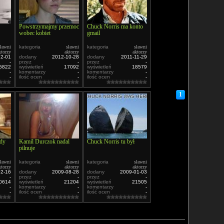
Powstrzymajmy przemoc
Chuck Norris ma konto
wobec kobiet
gmail
sławni
kategoria
sławni
kategoria
sławni
ktorzy
aktorzy
aktorzy
12-01
dodany
2012-10-28
dodany
2011-11-29
-
przez
-
przez
-
6822
wyświetleń
17092
wyświetleń
18579
-
komentarzy
-
komentarzy
-
-
ilość ocen
-
ilość ocen
-
1
ndy
Kamil Durczok nadal
Chuck Norris tu był
pilnuje
sławni
kategoria
sławni
kategoria
sławni
ktorzy
aktorzy
aktorzy
02-16
dodany
2009-08-28
dodany
2009-01-03
-
przez
-
przez
-
0614
wyświetleń
21204
wyświetleń
21505
-
komentarzy
-
komentarzy
-
-
ilość ocen
-
ilość ocen
-