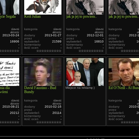
ęcie Segala
Król Julian
jak ja jej to powiem..
jak ja jej to powiem..
sławni
kategoria
sławni
kategoria
sławni
kategoria
aktorzy
aktorzy
aktorzy
a
2013-03-24
dodany
2013-01-27
dodany
2012-12-01
dodany
2012-
-
przez
-
przez
-
przez
16906
wyświetleń
21599
wyświetleń
16810
wyświetleń
1
-
komentarzy
-
komentarzy
-
komentarzy
-
ilość ocen
-
ilość ocen
-
ilość ocen
ia dla
David Faustino - Bud
Ed O\'Neill - Al Bu
Miejsce na reklamę:)
wórni
Bundy
sławni
kategoria
sławni
kategoria
aktorzy
aktorzy
a
2010-08-21
dodany
2010-02-16
dodany
2010-
-
przez
-
przez
20212
wyświetleń
20114
wyświetleń
2
-
komentarzy
-
komentarzy
-
ilość ocen
-
ilość ocen