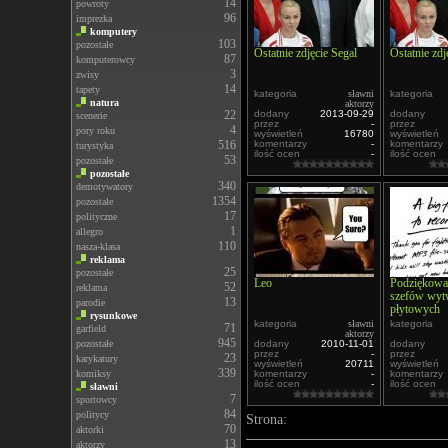
14
powroty
96
imprezka
komputery
103
pozostałe
Ostatnie zdjęcie Segal
Ostatnie zdj
87
komputerowcy
3
zwisy
14
tapety
kategoria
sławni
kategoria
natura
aktorzy
22
dodany
2013-09-29
dodany
scenerie
przez
-
przez
4
pory roku
wyświetleń
16780
wyświetleń
516
komentarzy
-
komentarzy
turystyka
ilość ocen
-
ilość ocen
53
pozostałe
pozostałe
340
demotywatory
1354
pozostałe
17
polityczne
1
allegro
110
nasza-klasa
reklama
25
pozostałe
Leo
Podziękowan
52
reklama
szefów wyt
13
parodie
płytowych
rysunkowe
kategoria
sławni
kategoria
71
garfield
aktorzy
945
pozostałe
dodany
2010-11-01
dodany
przez
-
przez
23
karykatury
wyświetleń
20711
wyświetleń
339
komiksy
komentarzy
-
komentarzy
ilość ocen
-
ilość ocen
sławni
7
sportowcy
84
politycy
Strona:
70
aktorki
13
aktorzy