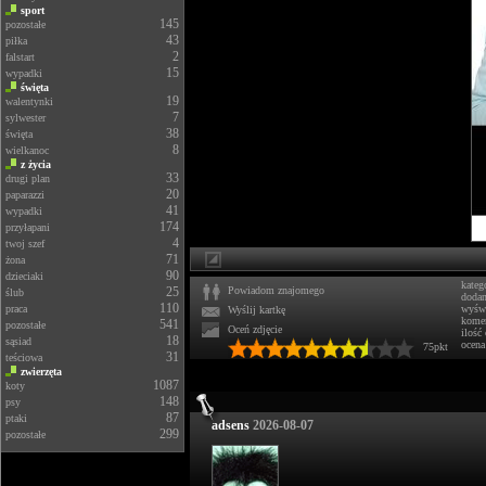
sport
145
pozostałe
43
piłka
2
falstart
15
wypadki
święta
19
walentynki
7
sylwester
38
święta
8
wielkanoc
z życia
33
drugi plan
20
paparazzi
41
wypadki
174
przyłapani
4
twoj szef
71
żona
90
dzieciaki
kateg
25
Powiadom znajomego
ślub
doda
110
praca
wyświ
Wyślij kartkę
komen
541
pozostałe
Oceń zdjęcie
ilość
18
sąsiad
ocena
75pkt
31
teściowa
zwierzęta
1087
koty
148
psy
87
ptaki
adsens
2026-08-07
299
pozostałe