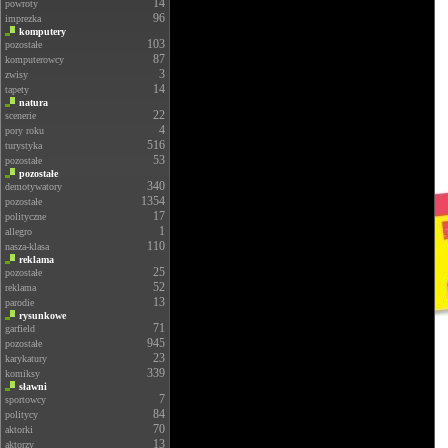
14
powroty
96
imprezka
komputery
103
pozostałe
87
komputerowcy
3
zwisy
14
tapety
natura
22
scenerie
4
pory roku
516
turystyka
53
pozostałe
pozostałe
340
demotywatory
1354
pozostałe
17
polityczne
1
allegro
110
nasza-klasa
reklama
25
pozostałe
52
reklama
13
parodie
rysunkowe
71
garfield
945
pozostałe
23
karykatury
339
komiksy
sławni
7
sportowcy
84
politycy
70
aktorki
13
aktorzy