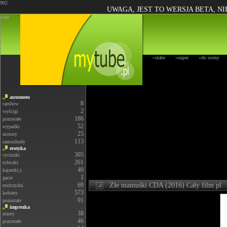
902
UWAGA, JEST TO WERSJA BETA, N
start
»słabe
»super
»do oceny
automoto
8
carshow
2
wyścigi
186
pozostałe
52
wypadki
25
motory
113
samochody
erotyka
305
cycuszki
261
tyłeczki
40
kajzerki;)
1
gacie
69
Złe mamuśki CDA (2016) Cały film pl
meżczyźni
573
kobiety
91
pozostałe
imprezka
38
zrzuty
46
pozostałe