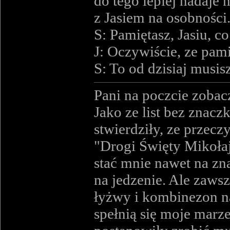
do tego lepiej nadaje
z Jasiem na osobności
S: Pamiętasz, Jasiu, 
J: Oczywiście, ze pam
S: To od dzisiaj musis
Pani na poczcie zobacz
Jako ze list bez znacz
stwierdziły, ze przeczy
"Drogi Święty Mikołaju,
stać mnie nawet na zna
na jedzenie. Ale zaws
łyżwy i kombinezon nar
spełnią się moje marze