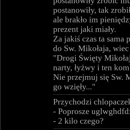
postanowiły zrobić mu
postanowiły, tak zrobi
ale brakło im pieniędz
prezent jaki miały.
Za jakiś czas ta sama 
do Sw. Mikołaja, wiec 
"Drogi Święty Mikołaj
narty, łyżwy i ten ko
Nie przejmuj się Sw. M
go wzięły..."
Przychodzi chlopaczek 
- Poprosze uglwghdfd
- 2 kilo czego?