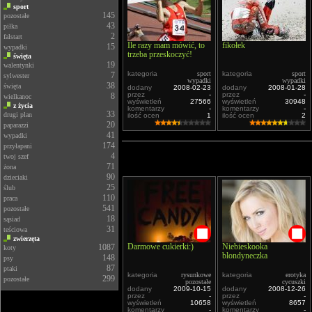
sport
145
pozostałe
43
piłka
2
falstart
Ile razy mam mówić, to
fikołek
15
wypadki
trzeba przeskoczyć!
święta
19
walentynki
kategoria
sport
kategoria
sport
7
sylwester
wypadki
wypadki
38
święta
dodany
2008-02-23
dodany
2008-01-28
przez
-
przez
-
8
wielkanoc
wyświetleń
27566
wyświetleń
30948
z życia
komentarzy
-
komentarzy
-
33
drugi plan
ilość ocen
1
ilość ocen
2
20
paparazzi
41
wypadki
174
przyłapani
4
twoj szef
71
żona
90
dzieciaki
25
ślub
110
praca
541
pozostałe
18
sąsiad
31
teściowa
zwierzęta
Darmowe cukierki:)
Niebieskooka
1087
koty
blondyneczka
148
psy
87
ptaki
kategoria
rysunkowe
kategoria
erotyka
299
pozostałe
pozostałe
cycuszki
dodany
2009-10-15
dodany
2008-12-26
przez
-
przez
-
wyświetleń
10658
wyświetleń
8657
komentarzy
-
komentarzy
-