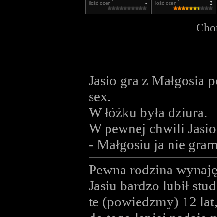
ilość ocen
-
ilość ocen
3
Chor
Jasio gra z Małgosia 
sex.
W łóżku była dziura.
W pewnej chwili Jasio
- Małgosiu ja nie gram
Pewna rodzina wynajęł
Jasiu bardzo lubił stud
te (powiedzmy) 12 lat,