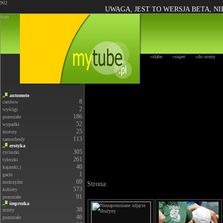
902
UWAGA, JEST TO WERSJA BETA, N
start
»słabe
»super
»do oceny
automoto
8
carshow
2
wyścigi
186
pozostałe
52
wypadki
25
motory
113
samochody
erotyka
305
cycuszki
261
tyłeczki
40
kajzerki;)
1
gacie
69
meżczyźni
Strona:
573
kobiety
91
pozostałe
imprezka
38
zrzuty
46
pozostałe