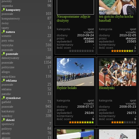
14
powroty
96
imprezka
komputery
103
pozostałe
Niezapomniane zdjęcie
ten gościu chyba kocha
87
komputerowcy
drużyny
baseball
3
zwisy
14
tapety
kategoria
sport
kategoria
sport
natura
wypadki
wypadki
22
dodany
2010-09-24
dodany
2010-02-05
scenerie
przez
skarpet
przez
skarpet
4
pory roku
wyświetleń
22866
wyświetleń
25565
516
komentarzy
-
komentarzy
-
turystyka
ilość ocen
-
ilość ocen
1
53
pozostałe
pozostałe
340
demotywatory
1354
pozostałe
17
polityczne
1
allegro
110
nasza-klasa
reklama
25
pozostałe
Będzie bolało
Blondynki
52
reklama
13
parodie
rysunkowe
kategoria
sport
kategoria
sport
71
garfield
wypadki
wypadki
945
pozostałe
dodany
2008-07-17
dodany
2008-05-23
przez
-
przez
-
23
karykatury
wyświetleń
29246
wyświetleń
29273
339
komiksy
komentarzy
-
komentarzy
-
ilość ocen
9
ilość ocen
9
sławni
7
sportowcy
84
politycy
70
aktorki
13
aktorzy