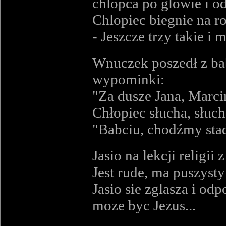
chlopca po glowie i o
Chlopiec biegnie na r
- Jeszcze trzy takie i
Wnuczek poszedł z bab
wypominki:
"Za dusze Jana, Marci
Chłopiec słucha, słuc
"Babciu, chodźmy stad
Jasio na lekcji religi
Jest rude, ma puszysty
Jasio sie zglasza i od
moze byc Jezus...