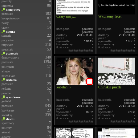
14
powroty
96
imprezka
komputery
103
pozostałe
Czary mary...
Wkurzony facet
87
komputerowcy
3
zwisy
14
tapety
kategoria
pozostałe
kategoria
pozostałe
natura
pozostałe
pozostałe
22
dodany
2012-11-10
dodany
2012-11-10
scenerie
przez
-
przez
-
4
pory roku
wyświetleń
10442
wyświetleń
10567
516
komentarzy
-
komentarzy
-
turystyka
ilość ocen
-
ilość ocen
-
53
pozostałe
pozostałe
340
demotywatory
1354
pozostałe
17
polityczne
1
allegro
110
nasza-klasa
reklama
25
pozostałe
kabalah :)
Chińskie puzzle
52
reklama
13
parodie
rysunkowe
kategoria
pozostałe
kategoria
pozostałe
71
garfield
pozostałe
pozostałe
945
pozostałe
dodany
2012-11-09
dodany
2012-11-08
przez
-
przez
-
23
karykatury
wyświetleń
9985
wyświetleń
9608
339
komiksy
komentarzy
-
komentarzy
-
ilość ocen
-
ilość ocen
-
sławni
7
sportowcy
84
politycy
70
aktorki
13
aktorzy