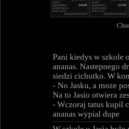
przez
-
przez
-
wyświetleń
14130
wyświetleń
11743
komentarzy
-
komentarzy
-
ilość ocen
-
ilość ocen
-
Chor
Pani kiedys w szkole 
ananas. Nastepnego dni
siedzi cichutko. W ko
- No Jasku, a moze p
Na to Jasio otwiera zes
- Wczoraj tatus kupil 
ananas wypial dupe
W szkole u Jasia bylo