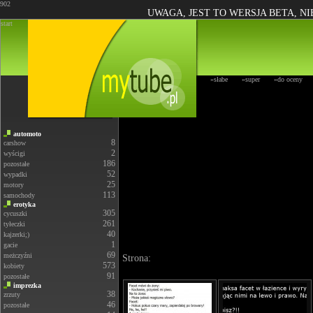
902
UWAGA, JEST TO WERSJA BETA, N
start
»słabe
»super
»do oceny
automoto
8
carshow
2
wyścigi
186
pozostałe
52
wypadki
25
motory
113
samochody
erotyka
305
cycuszki
261
tyłeczki
40
kajzerki;)
1
gacie
69
meżczyźni
Strona:
573
kobiety
91
pozostałe
imprezka
38
zrzuty
46
pozostałe