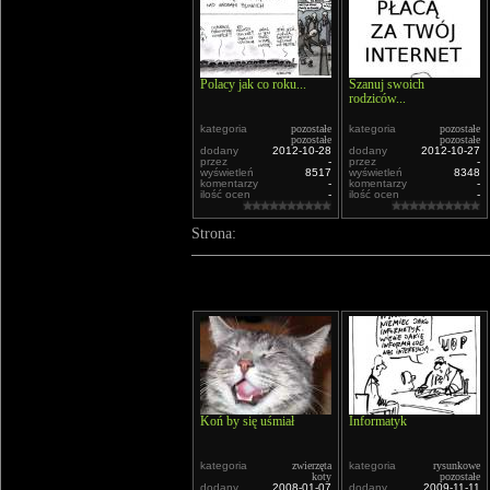
Polacy jak co roku...
Szanuj swoich
rodziców...
kategoria
pozostałe
kategoria
pozostałe
pozostałe
pozostałe
dodany
2012-10-28
dodany
2012-10-27
przez
-
przez
-
wyświetleń
8517
wyświetleń
8348
komentarzy
-
komentarzy
-
ilość ocen
-
ilość ocen
-
Strona:
Koń by się uśmiał
Informatyk
kategoria
zwierzęta
kategoria
rysunkowe
koty
pozostałe
dodany
2008-01-07
dodany
2009-11-11