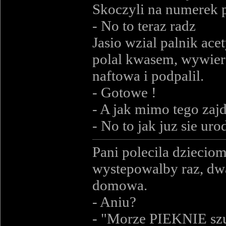
Skoczyli na numerek 
- No to teraz radz
Jasio wzial palnik ace
polal kwasem, wywierc
naftowa i podpalil.
- Gotowe !
- A jak mimo tego zaj
- No to jak juz sie ur
Pani polecila dziecio
wystepowalby raz, dwa
domowa.
- Aniu?
- "Morze PIEKNIE szu