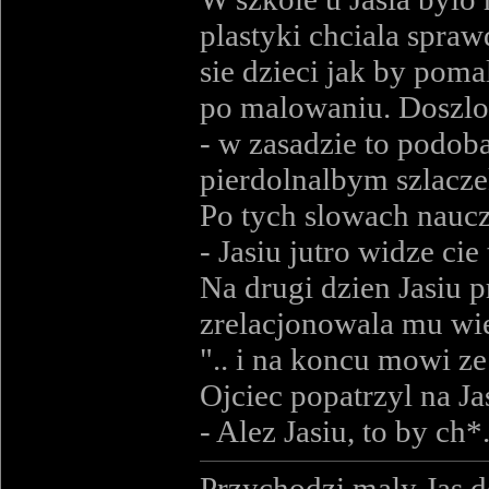
plastyki chciala spraw
sie dzieci jak by pom
po malowaniu. Doszlo 
- w zasadzie to podoba 
pierdolnalbym szlacze
Po tych slowach nauczc
- Jasiu jutro widze cie
Na drugi dzien Jasiu 
zrelacjonowala mu wiec
".. i na koncu mowi ze
Ojciec popatrzyl na Ja
- Alez Jasiu, to by c
Przychodzi maly Jas d