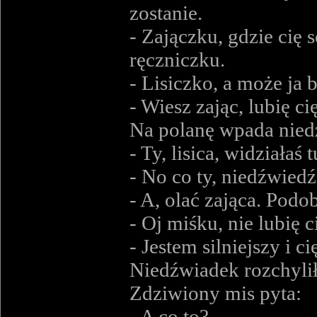
zostanie.
- Zajączku, gdzie cię 
ręczniczku.
- Lisiczko, a może ja
- Wiesz zając, lubię ci
Na polanę wpada niedź
- Ty, lisica, widziałaś 
- No co ty, niedźwiedź
- A, olać zająca. Podob
- Oj miśku, nie lubię ci
- Jestem silniejszy i c
Niedźwiadek rozchylił
Zdziwiony mis pyta:
- A co to?