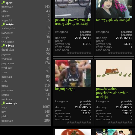
sport
145
pozostałe
43
piłka
2
falstart
pewnie i przewiewny ale
tak wygląda zły makijaż
15
wypadki
trochę dziwny ten strój
święta
19
walentynki
kategoria
pozostałe
kategoria
pozostałe
7
sylwester
pozostałe
pozostałe
38
święta
dodany
2010-02-12
dodany
2010-02-12
przez
-
przez
-
8
wielkanoc
wyświetleń
11080
wyświetleń
13312
z życia
komentarzy
-
komentarzy
1
33
drugi plan
ilość ocen
-
ilość ocen
-
20
paparazzi
41
wypadki
174
przyłapani
4
twoj szef
71
żona
90
dzieciaki
25
ślub
110
praca
biegnij biegnij
prawda wolno
541
pozostałe
przychodzą ale szybko
18
sąsiad
uciekają
31
teściowa
kategoria
pozostałe
kategoria
pozostałe
zwierzęta
pozostałe
pozostałe
1087
koty
dodany
2010-02-09
dodany
2010-02-09
przez
skarpet
przez
skarpet
148
psy
wyświetleń
11140
wyświetleń
10860
87
ptaki
komentarzy
-
komentarzy
-
ilość ocen
-
ilość ocen
-
299
pozostałe