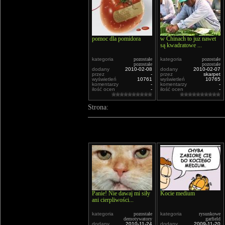
pomoc dla pomidora
w Chinach to juz nawet
są kwadratowe ...
kategoria
pozostałe
kategoria
pozostałe
pozostałe
pozostałe
dodany
2010-02-08
dodany
2010-02-07
przez
-
przez
skarpet
wyświetleń
10761
wyświetleń
10765
komentarzy
-
komentarzy
-
ilość ocen
-
ilość ocen
-
Strona:
Panie! Nie dawaj mi siły
Kocie medium
ani cierpliwości...
kategoria
pozostałe
kategoria
rysunkowe
demotywatory
garfield
dodany
2010-11-24
dodany
2009-11-20