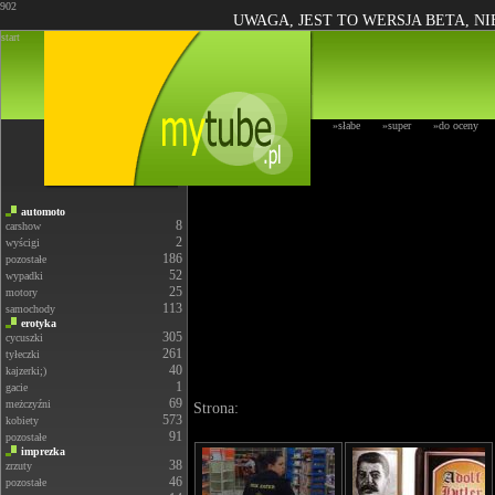
902
UWAGA, JEST TO WERSJA BETA, N
start
»słabe
»super
»do oceny
automoto
8
carshow
2
wyścigi
186
pozostałe
52
wypadki
25
motory
113
samochody
erotyka
305
cycuszki
261
tyłeczki
40
kajzerki;)
1
gacie
69
meżczyźni
Strona:
573
kobiety
91
pozostałe
imprezka
38
zrzuty
46
pozostałe