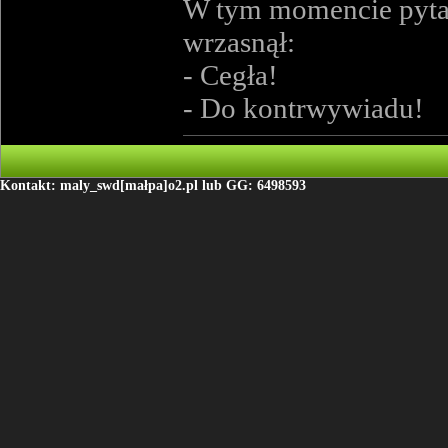
W tym momencie pytając
wrzasnął:
- Cegła!
- Do kontrwywiadu!
Kontakt: maly_swd[małpa]o2.pl lub GG: 6498593