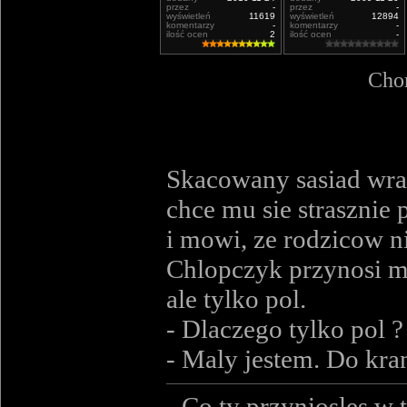
przez
-
przez
-
wyświetleń
11619
wyświetleń
12894
komentarzy
-
komentarzy
-
ilość ocen
2
ilość ocen
-
Chor
Skacowany sasiad wra
chce mu sie strasznie
i mowi, ze rodzicow n
Chlopczyk przynosi mu
ale tylko pol.
- Dlaczego tylko pol ? 
- Maly jestem. Do kra
- Co ty przyniosles w 