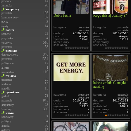
14
powroty
96
imprezka
komputery
103
pozostałe
Dobra fucha
Kogo dzisiaj obalimy ??
87
komputerowcy
3
zwisy
14
tapety
kategoria
pozostałe
kategoria
pozostałe
natura
pozostałe
pozostałe
22
dodany
2010-02-16
dodany
2010-02-16
scenerie
przez
skarpet
przez
skarpet
4
pory roku
wyświetleń
11548
wyświetleń
11161
516
komentarzy
-
komentarzy
-
turystyka
ilość ocen
-
ilość ocen
-
53
pozostałe
pozostałe
340
demotywatory
1354
pozostałe
17
polityczne
1
allegro
110
nasza-klasa
reklama
25
pozostałe
babcia zrobiła Ci majtki
52
reklama
na zimę
13
parodie
rysunkowe
kategoria
pozostałe
kategoria
pozostałe
71
garfield
pozostałe
pozostałe
945
pozostałe
dodany
2010-02-14
dodany
2010-02-13
przez
skarpet
przez
skarpet
23
karykatury
wyświetleń
11316
wyświetleń
14642
339
komiksy
komentarzy
-
komentarzy
-
ilość ocen
-
ilość ocen
1
sławni
7
sportowcy
84
politycy
70
aktorki
13
aktorzy