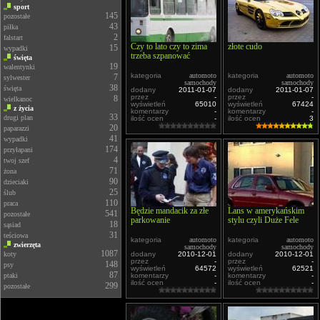
sport
145
pozostałe
43
piłka
2
falstart
Czy to lato czy to zima
złote cudo
15
wypadki
trzeba szpanować
święta
19
walentynki
kategoria
automoto
kategoria
automoto
7
sylwester
samochody
samochody
38
święta
dodany
2011-01-07
dodany
2011-01-07
przez
-
przez
-
8
wielkanoc
wyświetleń
65010
wyświetleń
67424
z życia
komentarzy
-
komentarzy
-
33
drugi plan
ilość ocen
-
ilość ocen
3
20
paparazzi
41
wypadki
174
przyłapani
4
twoj szef
71
żona
90
dzieciaki
25
ślub
110
praca
Będzie mandacik za złe
Lans w amerykańskim
541
pozostałe
parkowanie
stylu czyli Duże Fele
18
sąsiad
31
teściowa
kategoria
automoto
kategoria
automoto
zwierzęta
samochody
samochody
1087
koty
dodany
2010-12-01
dodany
2010-12-01
przez
-
przez
-
148
psy
wyświetleń
64572
wyświetleń
62521
87
ptaki
komentarzy
-
komentarzy
-
ilość ocen
-
ilość ocen
-
299
pozostałe