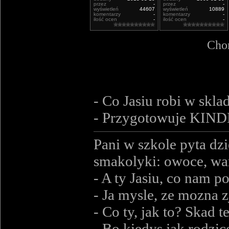
przez
-
przez
-
wyświetleń
44607
wyświetleń
10889
komentarzy
-
komentarzy
-
ilość ocen
-
ilość ocen
-
Chor
- Co Jasiu robi w skl
- Przygotowuje KIND
Pani w szkole pyta dz
smakolyki: owoce, war
- A ty Jasiu, co nam p
- Ja mysle, ze mozna z
- Co ty, jak to? Skad 
- Bo kiedys jak rodzic