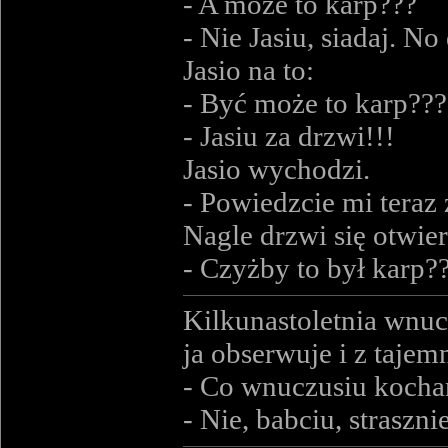
- A może to karp???
- Nie Jasiu, siadaj. N
Jasio na to:
- Być może to karp???
- Jasiu za drzwi!!!
Jasio wychodzi.
- Powiedzcie mi teraz
Nagle drzwi się otwier
- Czyżby to był karp?
Kilkunastoletnia wnucz
ja obserwuje i z taj
- Co wnuczusiu kochan
- Nie, babciu, straszni