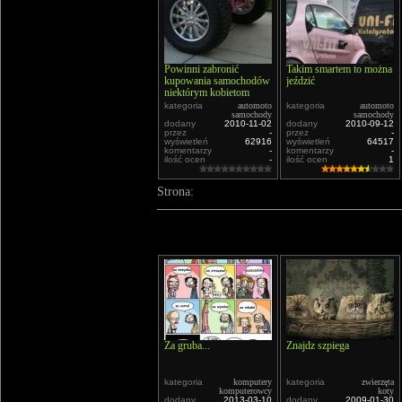
Powinni zabronić
Takim smartem to można
kupowania samochodów
jeździć
niektórym kobietom
kategoria
automoto
kategoria
automoto
samochody
samochody
dodany
2010-11-02
dodany
2010-09-12
przez
-
przez
-
wyświetleń
62916
wyświetleń
64517
komentarzy
-
komentarzy
-
ilość ocen
-
ilość ocen
1
Strona:
Za gruba...
Znajdz szpiega
kategoria
komputery
kategoria
zwierzęta
komputerowcy
koty
dodany
2013-03-10
dodany
2009-01-30