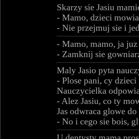
Skarzy sie Jasiu mami
- Mamo, dzieci mowia
- Nie przejmuj sie i je
- Mamo, mamo, ja juz 
- Zamknij sie gowniarz
Maly Jasio pyta naucz
- Plose pani, cy dziec
Nauczycielka odpowi
- Alez Jasiu, co ty mo
Jas odwraca glowe do 
- No i cego sie bois, gl
U dentysty mama pros