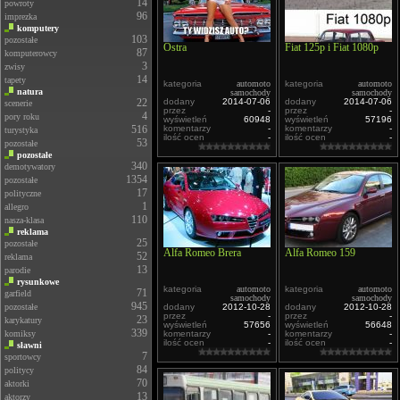
14
powroty
96
imprezka
komputery
103
pozostałe
Ostra
Fiat 125p i Fiat 1080p
87
komputerowcy
3
zwisy
14
tapety
kategoria
automoto
kategoria
automoto
natura
samochody
samochody
22
dodany
2014-07-06
dodany
2014-07-06
scenerie
przez
-
przez
-
4
pory roku
wyświetleń
60948
wyświetleń
57196
516
komentarzy
-
komentarzy
-
turystyka
ilość ocen
-
ilość ocen
-
53
pozostałe
pozostałe
340
demotywatory
1354
pozostałe
17
polityczne
1
allegro
110
nasza-klasa
reklama
25
pozostałe
Alfa Romeo Brera
Alfa Romeo 159
52
reklama
13
parodie
rysunkowe
kategoria
automoto
kategoria
automoto
71
garfield
samochody
samochody
945
pozostałe
dodany
2012-10-28
dodany
2012-10-28
przez
-
przez
-
23
karykatury
wyświetleń
57656
wyświetleń
56648
339
komiksy
komentarzy
-
komentarzy
-
ilość ocen
-
ilość ocen
-
sławni
7
sportowcy
84
politycy
70
aktorki
13
aktorzy