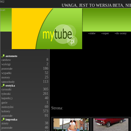
902
UWAGA, JEST TO WERSJA BETA, N
start
»słabe
»super
»do oceny
automoto
8
carshow
2
wyścigi
186
pozostałe
52
wypadki
25
motory
113
samochody
erotyka
305
cycuszki
261
tyłeczki
40
kajzerki;)
1
gacie
69
meżczyźni
Strona:
573
kobiety
91
pozostałe
imprezka
38
zrzuty
46
pozostałe