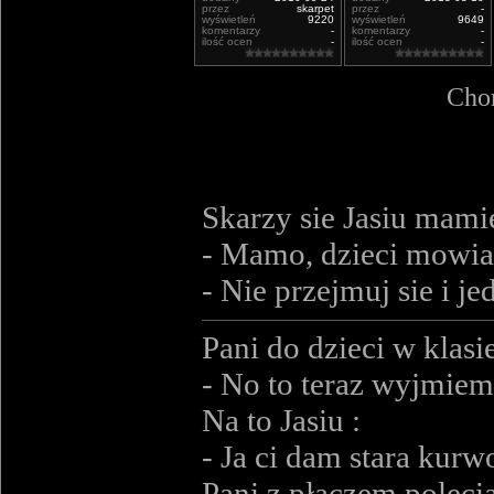
przez
skarpet
przez
-
wyświetleń
9220
wyświetleń
9649
komentarzy
-
komentarzy
-
ilość ocen
-
ilość ocen
-
Chor
Skarzy sie Jasiu mami
- Mamo, dzieci mowia
- Nie przejmuj sie i je
Pani do dzieci w klasi
- No to teraz wyjmiem
Na to Jasiu :
- Ja ci dam stara kurw
Pani z płaczem poleci