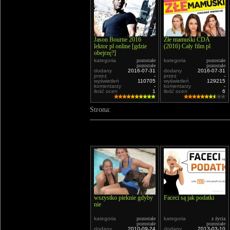
Jason Bourne 2016
Złe mamuśki CDA
lektor pl online [gdzie
(2016) Cały film pl
obejrzę?]
kategoria
pozostałe
kategoria
pozostałe
pozostałe
pozostałe
dodany
2016-07-31
dodany
2016-07-31
przez
-
przez
-
wyświetleń
110705
wyświetleń
129215
komentarzy
-
komentarzy
-
ilość ocen
1
ilość ocen
6
Strona:
wszystko pieknie gdyby
Faceci są jak podatki
nie
kategoria
pozostałe
kategoria
z życia
pozostałe
pozostałe
dodany
2010-09-24
dodany
2013-03-10