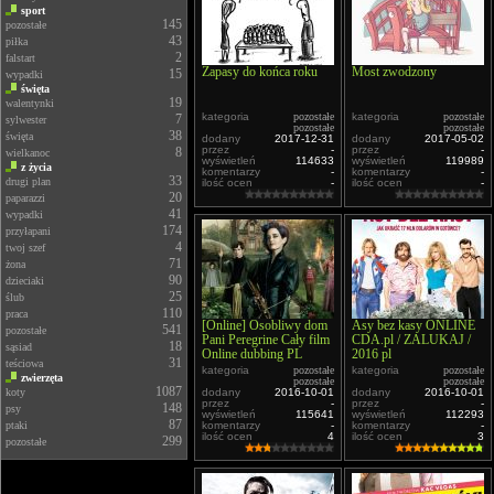
sport
145
pozostałe
43
piłka
2
falstart
Zapasy do końca roku
Most zwodzony
15
wypadki
święta
19
walentynki
kategoria
pozostałe
kategoria
pozostałe
7
sylwester
pozostałe
pozostałe
38
święta
dodany
2017-12-31
dodany
2017-05-02
przez
-
przez
-
8
wielkanoc
wyświetleń
114633
wyświetleń
119989
z życia
komentarzy
-
komentarzy
-
33
drugi plan
ilość ocen
-
ilość ocen
-
20
paparazzi
41
wypadki
174
przyłapani
4
twoj szef
71
żona
90
dzieciaki
25
ślub
110
praca
[Online] Osobliwy dom
Asy bez kasy ONLINE
541
pozostałe
Pani Peregrine Cały film
CDA.pl / ZALUKAJ /
18
sąsiad
Online dubbing PL
2016 pl
31
teściowa
kategoria
pozostałe
kategoria
pozostałe
zwierzęta
pozostałe
pozostałe
1087
koty
dodany
2016-10-01
dodany
2016-10-01
przez
-
przez
-
148
psy
wyświetleń
115641
wyświetleń
112293
87
ptaki
komentarzy
-
komentarzy
-
ilość ocen
4
ilość ocen
3
299
pozostałe