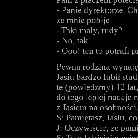
- Panie dyrektorze. C
ze mnie pobije
- Taki mały, rudy?
- No, tak
- Ooo! ten to potrafi p
Pewna rodzina wynajęł
Jasiu bardzo lubił stud
te (powiedzmy) 12 lat,
do tego lepiej nadaje
z Jasiem na osobności
S: Pamiętasz, Jasiu, 
J: Oczywiście, ze pam
S: To od dzisiaj musis