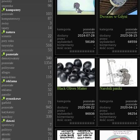
14
powroty
96
imprezka
komputery
103
pozostałe
Dworzec w Gdyni
87
komputerowcy
3
zwisy
14
tapety
kategoria
pozostałe
kategoria
pozostałe
natura
pozostałe
pozostałe
22
dodany
2024-07-28
dodany
2023-08-15
scenerie
przez
-
przez
-
4
pory roku
wyświetleń
58189
wyświetleń
68559
516
komentarzy
-
komentarzy
-
turystyka
ilość ocen
-
ilość ocen
-
53
pozostałe
pozostałe
340
demotywatory
1354
pozostałe
17
polityczne
1
allegro
110
nasza-klasa
reklama
25
pozostałe
Black Olives Matter
Narobili paniki
52
reklama
13
parodie
rysunkowe
kategoria
pozostałe
kategoria
pozostałe
71
garfield
pozostałe
pozostałe
945
pozostałe
dodany
2020-06-22
dodany
2020-04-13
przez
-
przez
-
23
karykatury
wyświetleń
96936
wyświetleń
98254
339
komiksy
komentarzy
-
komentarzy
-
ilość ocen
-
ilość ocen
-
sławni
7
sportowcy
84
politycy
70
aktorki
13
aktorzy