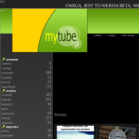
902
UWAGA, JEST TO WERSJA BETA, N
start
»słabe
»super
»do oceny
automoto
8
carshow
2
wyścigi
186
pozostałe
52
wypadki
25
motory
113
samochody
erotyka
305
cycuszki
261
tyłeczki
40
kajzerki;)
1
gacie
69
meżczyźni
Strona:
573
kobiety
91
pozostałe
imprezka
38
zrzuty
46
pozostałe