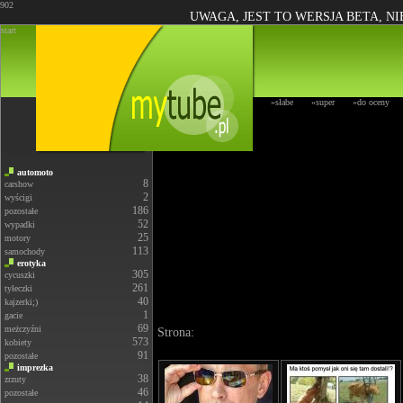
902
UWAGA, JEST TO WERSJA BETA, N
start
»słabe
»super
»do oceny
automoto
8
carshow
2
wyścigi
186
pozostałe
52
wypadki
25
motory
113
samochody
erotyka
305
cycuszki
261
tyłeczki
40
kajzerki;)
1
gacie
69
meżczyźni
Strona:
573
kobiety
91
pozostałe
imprezka
38
zrzuty
46
pozostałe