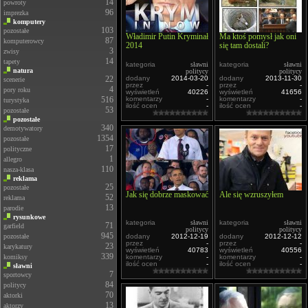
14
powroty
96
imprezka
komputery
103
pozostałe
Władimir Putin Kryminał
Ma ktoś pomysł jak oni
87
komputerowcy
2014
się tam dostali?
3
zwisy
14
tapety
kategoria
sławni
kategoria
sławni
natura
politycy
politycy
22
dodany
2014-03-20
dodany
2013-11-30
scenerie
przez
-
przez
-
4
pory roku
wyświetleń
40226
wyświetleń
41656
516
komentarzy
-
komentarzy
-
turystyka
ilość ocen
-
ilość ocen
-
53
pozostałe
pozostałe
340
demotywatory
1354
pozostałe
17
polityczne
1
allegro
110
nasza-klasa
reklama
25
pozostałe
Jak się dobrze maskować
Ale się wzruszyłem
52
reklama
13
parodie
rysunkowe
kategoria
sławni
kategoria
sławni
71
garfield
politycy
politycy
945
pozostałe
dodany
2012-12-19
dodany
2012-12-12
przez
-
przez
-
23
karykatury
wyświetleń
40783
wyświetleń
40556
339
komiksy
komentarzy
-
komentarzy
-
ilość ocen
-
ilość ocen
-
sławni
7
sportowcy
84
politycy
70
aktorki
13
aktorzy