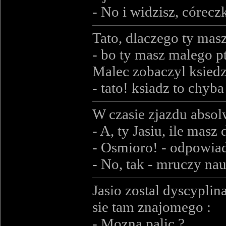
- No i widzisz, córec
Tato, dlaczego ty masz
- bo ty masz malego pt
Malec zobaczyl ksiedz
- tato! ksiadz to chyba
W czasie zjazdu absol
- A, ty Jasiu, ile masz 
- Osmioro! - odpowia
- No, tak - mruczy nau
Jasio zostal dyscyplin
sie tam znajomego :
- Mozna palic ?