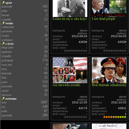
sport
145
pozostałe
43
piłka
2
falstart
Łezka mi się w oku kręci
I see dead people
15
wypadki
święta
19
walentynki
kategoria
sławni
kategoria
sławni
7
sylwester
politycy
politycy
38
święta
dodany
2012-09-24
dodany
2012-04-03
przez
-
przez
-
8
wielkanoc
wyświetleń
42839
wyświetleń
42638
z życia
komentarzy
-
komentarzy
-
33
drugi plan
ilość ocen
-
ilość ocen
-
20
paparazzi
41
wypadki
174
przyłapani
4
twoj szef
71
żona
90
dzieciaki
25
ślub
110
praca
Już niewielu zostało
Brat bliźniak odnaleziony
541
pozostałe
18
sąsiad
31
teściowa
kategoria
sławni
kategoria
sławni
zwierzęta
politycy
politycy
1087
koty
dodany
2011-12-20
dodany
2011-10-23
przez
-
przez
-
148
psy
wyświetleń
44173
wyświetleń
43911
87
ptaki
komentarzy
-
komentarzy
-
ilość ocen
-
ilość ocen
1
299
pozostałe