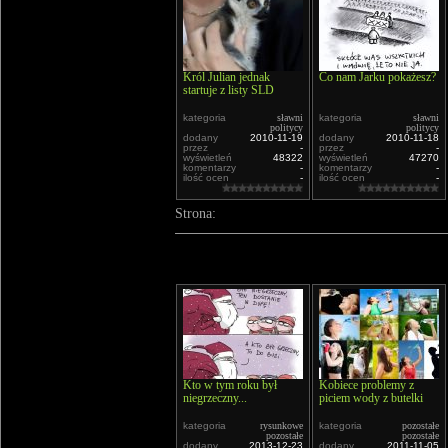
Król Julian jednak
Co nam Jarku pokażesz?
startuje z listy SLD
kategoria
sławni
kategoria
sławni
politycy
politycy
dodany
2010-11-19
dodany
2010-11-18
przez
-
przez
-
wyświetleń
48322
wyświetleń
47270
komentarzy
-
komentarzy
-
ilość ocen
-
ilość ocen
-
Strona:
Kto w tym roku był
Kobiece problemy z
niegrzeczny...
piciem wody z butelki
kategoria
rysunkowe
kategoria
pozostałe
pozostałe
pozostałe
dodany
2013-12-23
dodany
2011-11-05