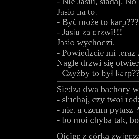
- Nie Jasiu, siadaj. N
Jasio na to:
- Być może to karp???
- Jasiu za drzwi!!!
Jasio wychodzi.
- Powiedzcie mi teraz
Nagle drzwi się otwier
- Czyżby to był karp?
Siedza dwa bachory w 
- sluchaj, czy twoi ro
- nie. a czemu pytasz 
- bo moi chyba tak, bo
Ojciec z córka zwied