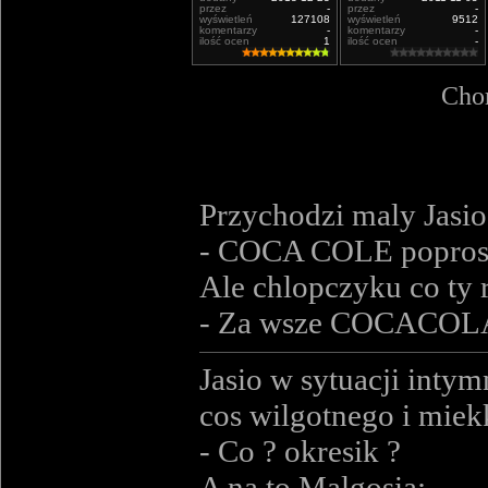
przez
-
przez
-
wyświetleń
127108
wyświetleń
9512
komentarzy
-
komentarzy
-
ilość ocen
1
ilość ocen
-
Chor
Przychodzi maly Jasio 
- COCA COLE popros
Ale chlopczyku co ty r
- Za wsze COCACOLA ! 
Jasio w sytuacji intymn
cos wilgotnego i miekk
- Co ? okresik ?
A na to Malgosia: