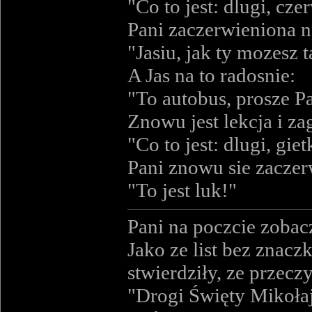
"Co to jest: dlugi, cze
Pani zaczerwieniona n
"Jasiu, jak ty mozesz t
A Jas na to radosnie:
"To autobus, prosze P
Znowu jest lekcja i za
"Co to jest: dlugi, giet
Pani znowu sie zaczerwi
"To jest luk!"
Pani na poczcie zobacz
Jako ze list bez znacz
stwierdziły, ze przeczy
"Drogi Święty Mikołaju,