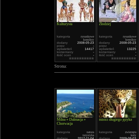
Kulturysta
Złodziej
kategoria
rysunkowe
kategoria
rysunkowe
komiksy
komiksy
dodany
2008-05-23
dodany
2008-05-23
przez
-
przez
-
wyświetleń
14417
wyświetleń
13225
komentarzy
-
komentarzy
-
ilość ocen
-
ilość ocen
-
Strona:
Milna » Dalmacja »
mistrz długiego języka
Chorwacja
kategoria
natura
kategoria
zwierzęta
turystyka
koty
dodany
2012-11-04
dodany
2009-08-03