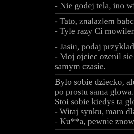
- Nie godej tela, ino w
- Tato, znalazlem babci
- Tyle razy Ci mowil
- Jasiu, podaj przykla
- Moj ojciec ozenil s
samym czasie.
Bylo sobie dziecko, al
po prostu sama glowa.
Stoi sobie kiedys ta 
- Witaj synku, mam dla
- Ku**a, pewnie znow