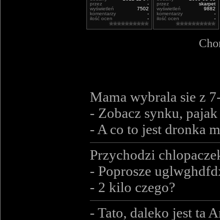
przez
-
przez
skarpet
wyświetleń
7502
wyświetleń
9882
komentarzy
-
komentarzy
-
ilość ocen
-
ilość ocen
-
Chor
Mama wybrala sie z 7-
- Zobacz synku, pajak 
- A co to jest dronka
Przychodzi chlopaczek 
- Poprosze uglwghdfd
- 2 kilo czego?
- Tato, daleko jest ta