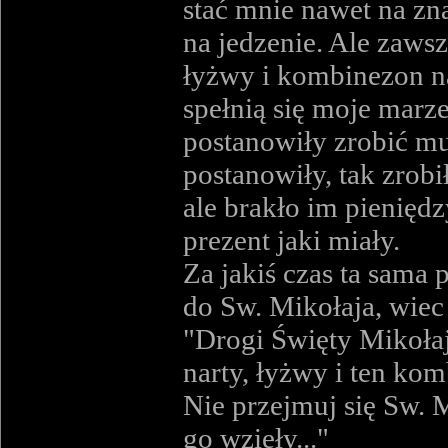
stać mnie nawet na zna
na jedzenie. Ale zaws
łyżwy i kombinezon nar
spełnią się moje marze
postanowiły zrobić mu
postanowiły, tak zrobi
ale brakło im pieniędz
prezent jaki miały.
Za jakiś czas ta sama 
do Sw. Mikołaja, wiec 
"Drogi Święty Mikołaj
narty, łyżwy i ten ko
Nie przejmuj się Sw. M
go wzięły..."