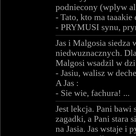
podniecony (wplyw alk
- Tato, kto ma taaaki
- PRYMUSI synu, pry
Jas i Malgosia siedz
niedwuznacznych. Dla J
Malgosi wsadzil w dzi
- Jasiu, walisz w dech
A Jas :
- Sie wie, fachura! ...
Jest lekcja. Pani bawi
zagadki, a Pani stara
na Jasia. Jas wstaje i p