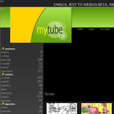
902
UWAGA, JEST TO WERSJA BETA, N
start
»słabe
»super
»do oceny
automoto
8
carshow
2
wyścigi
186
pozostałe
52
wypadki
25
motory
113
samochody
erotyka
305
cycuszki
261
tyłeczki
40
kajzerki;)
1
gacie
69
meżczyźni
Strona:
573
kobiety
91
pozostałe
imprezka
38
zrzuty
46
pozostałe