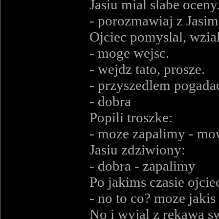
Jasiu mial slabe ocen
- porozmawiaj z Jasi
Ojciec pomyslal, wzial
- moge wejsc.
- wejdz tato, prosze.
- przyszedlem pogadac
- dobra
Popili troszke:
- moze zapalimy - mow
Jasiu zdziwiony:
- dobra - zapalimy
Po jakims czasie ojcie
- no to co? moze jakis
No i wyjal z rekawa sw