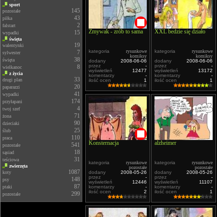
sport
145
pozostałe
43
piłka
2
falstart
Zmywak - zrób to sama
XXL bedzie się działo
15
wypadki
święta
19
walentynki
kategoria
rysunkowe
kategoria
rysunkowe
7
sylwester
komiksy
komiksy
38
święta
dodany
2008-06-06
dodany
2008-06-06
przez
-
przez
-
8
wielkanoc
wyświetleń
12477
wyświetleń
13172
z życia
komentarzy
-
komentarzy
-
33
drugi plan
ilość ocen
1
ilość ocen
1
20
paparazzi
41
wypadki
174
przyłapani
4
twoj szef
71
żona
90
dzieciaki
25
ślub
110
praca
Konsternacja
alzheimer
541
pozostałe
18
sąsiad
31
teściowa
kategoria
rysunkowe
kategoria
rysunkowe
zwierzęta
pozostałe
pozostałe
1087
koty
dodany
2008-05-26
dodany
2008-05-26
przez
-
przez
-
148
psy
wyświetleń
12446
wyświetleń
11107
87
ptaki
komentarzy
-
komentarzy
-
ilość ocen
2
ilość ocen
1
299
pozostałe