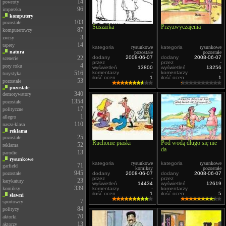
14
powroty
96
imprezka
komputery
103
pozostałe
Suszarka
Przyzwyczajenia
87
komputerowcy
3
zwisy
14
tapety
kategoria
rysunkowe
kategoria
rysunkowe
natura
pozostałe
pozostałe
22
dodany
2008-06-07
dodany
2008-06-07
scenerie
przez
-
przez
-
4
pory roku
wyświetleń
13800
wyświetleń
13256
516
komentarzy
-
komentarzy
-
turystyka
ilość ocen
1
ilość ocen
1
53
pozostałe
pozostałe
340
demotywatory
1354
pozostałe
17
polityczne
1
allegro
110
nasza-klasa
reklama
25
pozostałe
Ruchome piaski
Pod wodą długo się nie
52
reklama
da
13
parodie
rysunkowe
kategoria
rysunkowe
kategoria
rysunkowe
71
garfield
komiksy
pozostałe
945
pozostałe
dodany
2008-06-07
dodany
2008-06-07
przez
-
przez
-
23
karykatury
wyświetleń
14434
wyświetleń
12619
339
komiksy
komentarzy
-
komentarzy
-
ilość ocen
1
ilość ocen
5
sławni
7
sportowcy
84
politycy
70
aktorki
13
aktorzy