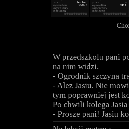
przez
bochen
przez
-
wyświetleń
95997
wyświetleń
7314
komentarzy
-
komentarzy
-
ilość ocen
-
ilość ocen
-
Chor
W przedszkolu pani po
na nim widzi.
- Ogrodnik szczyna tr
- Alez Jasiu. Nie mowi
tym poprawniej jest ko
Po chwili kolega Jasia
- Prosze pani! Jasiu k
Na lekcji matmy: