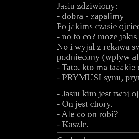
Jasiu zdziwiony:
- dobra - zapalimy
Po jakims czasie ojcie
- no to co? moze jakis
No i wyjal z rekawa sw
podniecony (wplyw alk
- Tato, kto ma taaaki
- PRYMUSI synu, pry
- Jasiu kim jest twoj o
- On jest chory.
- Ale co on robi?
- Kaszle.