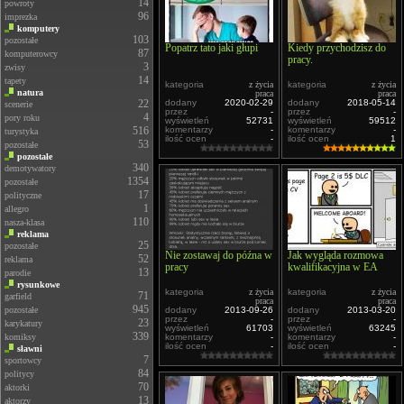
14
powroty
96
imprezka
komputery
103
pozostałe
Popatrz tato jaki głupi
Kiedy przychodzisz do
87
komputerowcy
pracy.
3
zwisy
14
tapety
kategoria
z życia
kategoria
z życia
natura
praca
praca
22
dodany
2020-02-29
dodany
2018-05-14
scenerie
przez
-
przez
-
4
pory roku
wyświetleń
52731
wyświetleń
59512
516
komentarzy
-
komentarzy
-
turystyka
ilość ocen
-
ilość ocen
1
53
pozostałe
pozostałe
340
demotywatory
1354
pozostałe
17
polityczne
1
allegro
110
nasza-klasa
reklama
25
pozostałe
Nie zostawaj do późna w
Jak wygląda rozmowa
52
reklama
pracy
kwalifikacyjna w EA
13
parodie
rysunkowe
kategoria
z życia
kategoria
z życia
71
garfield
praca
praca
945
pozostałe
dodany
2013-09-26
dodany
2013-03-20
przez
-
przez
-
23
karykatury
wyświetleń
61703
wyświetleń
63245
339
komiksy
komentarzy
-
komentarzy
-
ilość ocen
-
ilość ocen
-
sławni
7
sportowcy
84
politycy
70
aktorki
13
aktorzy