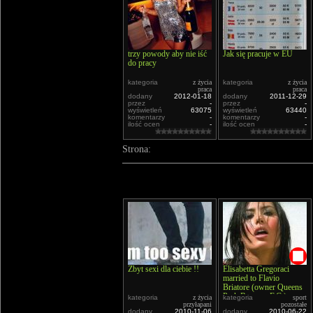
trzy powody aby nie iść
Jak się pracuje w EU
do pracy
kategoria
z życia
kategoria
z życia
praca
praca
dodany
2012-01-18
dodany
2011-12-29
przez
-
przez
-
wyświetleń
63075
wyświetleń
63440
komentarzy
-
komentarzy
-
ilość ocen
-
ilość ocen
-
Strona:
Zbyt sexi dla ciebie !!
Elisabetta Gregoraci
married to Flavio
Briatore (owner Queens
Park Rangers F.C.)
kategoria
z życia
kategoria
sport
przyłapani
pozostałe
dodany
2010-11-06
dodany
2010-06-22