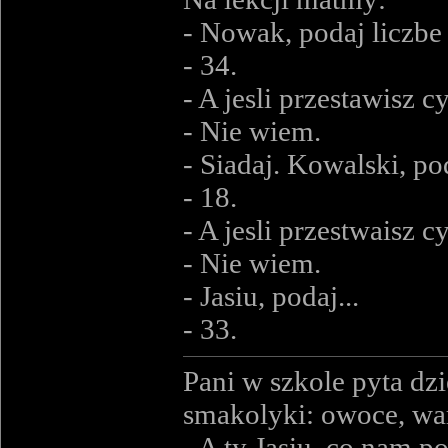
- Nowak, podaj liczb
- 34.
- A jesli przestawisz c
- Nie wiem.
- Siadaj. Kowalski, p
- 18.
- A jesli przestwaisz c
- Nie wiem.
- Jasiu, podaj...
- 33.
Pani w szkole pyta dz
smakolyki: owoce, war
- A ty Jasiu, co nam p