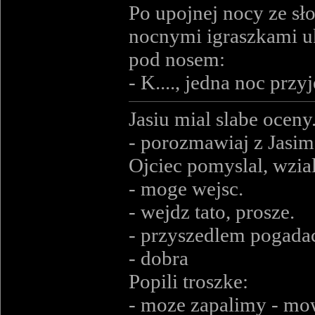
Po upojnej nocy ze sł
nocnymi igraszkami uk
pod nosem:
- K...., jedna noc przy
Jasiu mial slabe ocen
- porozmawiaj z Jasi
Ojciec pomyslal, wzial
- moge wejsc.
- wejdz tato, prosze.
- przyszedlem pogadac
- dobra
Popili troszke:
- moze zapalimy - mow