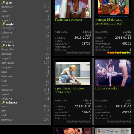
sport
145
pozostałe
43
piłka
2
falstart
Panienka z okienka
Pensja? Mało panu
15
wypadki
satysfakcji z pracy?
święta
19
walentynki
kategoria
z życia
kategoria
z życia
7
sylwester
praca
praca
38
święta
dodany
2013-01-27
dodany
2013-01-12
przez
-
przez
-
8
wielkanoc
wyświetleń
63737
wyświetleń
65261
z życia
komentarzy
-
komentarzy
-
33
drugi plan
ilość ocen
-
ilość ocen
1
20
paparazzi
41
wypadki
174
przyłapani
4
twoj szef
71
żona
90
dzieciaki
25
ślub
110
praca
a po 5 latach studiów
Chińska opieka
541
pozostałe
dobra praca
18
sąsiad
31
teściowa
kategoria
z życia
kategoria
z życia
zwierzęta
praca
praca
1087
koty
dodany
2012-11-11
dodany
2012-11-09
przez
-
przez
-
148
psy
wyświetleń
61040
wyświetleń
63784
87
ptaki
komentarzy
-
komentarzy
-
ilość ocen
-
ilość ocen
-
299
pozostałe