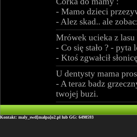
Corka do mamy :
- Mamo dzieci przezyw
- Alez skad.. ale zoba
Mrówek ucieka z lasu 
- Co się stało ? - pyta 
- Ktoś zgwałcił słonic
U dentysty mama pros
- A teraz badz grzeczn
twojej buzi.
Kontakt: maly_swd[małpa]o2.pl lub GG: 6498593