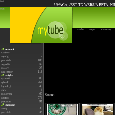
902
UWAGA, JEST TO WERSJA BETA, N
start
»słabe
»super
»do oceny
automoto
8
carshow
2
wyścigi
186
pozostałe
52
wypadki
25
motory
113
samochody
erotyka
305
cycuszki
261
tyłeczki
40
kajzerki;)
1
gacie
69
meżczyźni
Strona:
573
kobiety
91
pozostałe
imprezka
38
zrzuty
46
pozostałe