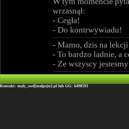
W tym momencie pytając
wrzasnął:
- Cegła!
- Do kontrwywiadu!
- Mamo, dzis na lekcj
- To bardzo ladnie, a 
- Ze wszyscy jestesmy 
Kontakt: maly_swd[małpa]o2.pl lub GG: 6498593