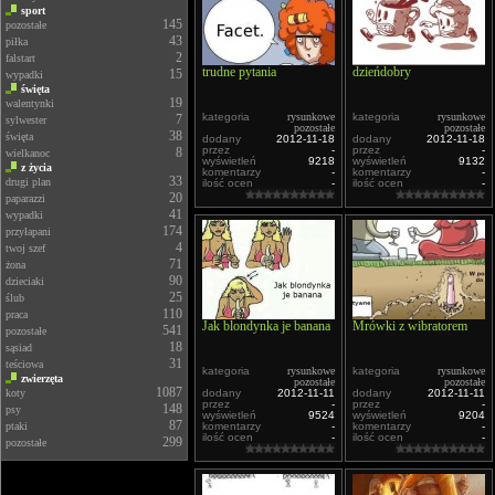
sport
145
pozostałe
43
piłka
2
falstart
trudne pytania
dzieńdobry
15
wypadki
święta
19
walentynki
kategoria
rysunkowe
kategoria
rysunkowe
7
sylwester
pozostałe
pozostałe
38
święta
dodany
2012-11-18
dodany
2012-11-18
przez
-
przez
-
8
wielkanoc
wyświetleń
9218
wyświetleń
9132
z życia
komentarzy
-
komentarzy
-
33
drugi plan
ilość ocen
-
ilość ocen
-
20
paparazzi
41
wypadki
174
przyłapani
4
twoj szef
71
żona
90
dzieciaki
25
ślub
110
praca
Jak blondynka je banana
Mrówki z wibratorem
541
pozostałe
18
sąsiad
31
teściowa
kategoria
rysunkowe
kategoria
rysunkowe
zwierzęta
pozostałe
pozostałe
1087
koty
dodany
2012-11-11
dodany
2012-11-11
przez
-
przez
-
148
psy
wyświetleń
9524
wyświetleń
9204
87
ptaki
komentarzy
-
komentarzy
-
ilość ocen
-
ilość ocen
-
299
pozostałe