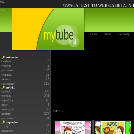
902
UWAGA, JEST TO WERSJA BETA, N
start
»słabe
»super
»do oceny
automoto
8
carshow
2
wyścigi
186
pozostałe
52
wypadki
25
motory
113
samochody
erotyka
305
cycuszki
261
tyłeczki
40
kajzerki;)
1
gacie
69
meżczyźni
Strona:
573
kobiety
91
pozostałe
imprezka
38
zrzuty
46
pozostałe