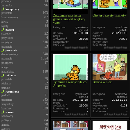
14
powroty
96
imprezka
komputery
103
pozostałe
Zaczynam myśleć że
Oto jest, czysty i świeży
87
komputerowcy
gdzieś tam jest większy
3
zwisy
świat
14
tapety
kategoria
rysunkowe
kategoria
rysunkowe
natura
garfield
garfield
22
dodany
2012-11-18
dodany
2012-11-18
scenerie
przez
-
przez
-
4
pory roku
wyświetleń
28795
wyświetleń
29033
516
komentarzy
-
komentarzy
-
turystyka
ilość ocen
-
ilość ocen
-
53
pozostałe
pozostałe
340
demotywatory
1354
pozostałe
17
polityczne
1
allegro
110
nasza-klasa
reklama
25
pozostałe
Ty musisz ważyć tyle co
Babcia w sieci
52
reklama
Australia
13
parodie
rysunkowe
kategoria
rysunkowe
kategoria
rysunkowe
71
garfield
garfield
pozostałe
945
pozostałe
dodany
2012-11-18
dodany
2012-11-18
przez
-
przez
-
23
karykatury
wyświetleń
29008
wyświetleń
9153
339
komiksy
komentarzy
-
komentarzy
-
ilość ocen
-
ilość ocen
-
sławni
7
sportowcy
84
politycy
70
aktorki
13
aktorzy