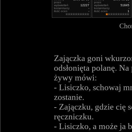
przez
-
przez
-
wyświetleń
12227
wyświetleń
51845
komentarzy
-
komentarzy
-
ilość ocen
-
ilość ocen
1
Chor
Zajączka goni wkurzon
odsłonięta polanę. Na 
żywy mówi:
- Lisiczko, schowaj m
zostanie.
- Zajączku, gdzie cię 
ręczniczku.
- Lisiczko, a może ja