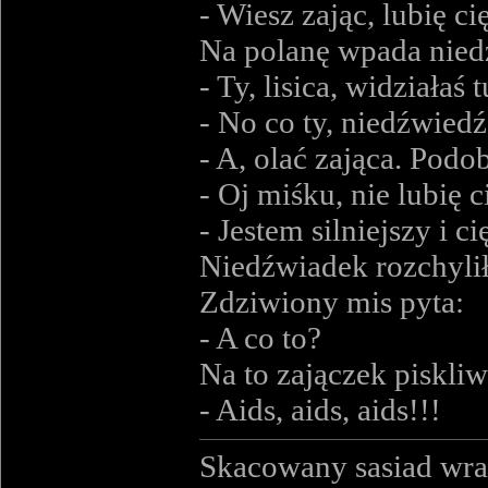
- Wiesz zając, lubię ci
Na polanę wpada niedź
- Ty, lisica, widziałaś 
- No co ty, niedźwiedź
- A, olać zająca. Podob
- Oj miśku, nie lubię ci
- Jestem silniejszy i c
Niedźwiadek rozchylił
Zdziwiony mis pyta:
- A co to?
Na to zajączek piskli
- Aids, aids, aids!!!
Skacowany sasiad wra