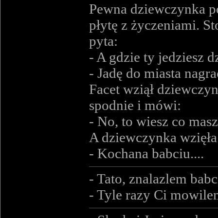
Pewna dziewczynka pos
płytę z życzeniami. St
pyta:
- A gdzie ty jedziesz
- Jadę do miasta nagra
Facet wziął dziewczyn
spodnie i mówi:
- No, to wiesz co masz
A dziewczynka wzięła 
- Kochana babciu....
- Tato, znalazlem babci
- Tyle razy Ci mowil