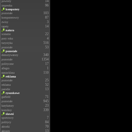
14
powroty
96
imprezka
komputery
103
pozostałe
87
komputerowcy
3
zwisy
14
tapety
natura
22
scenerie
4
pory roku
516
turystyka
53
pozostałe
pozostałe
340
demotywatory
1354
pozostałe
17
polityczne
1
allegro
110
nasza-klasa
reklama
25
pozostałe
52
reklama
13
parodie
rysunkowe
71
garfield
945
pozostałe
23
karykatury
339
komiksy
sławni
7
sportowcy
84
politycy
70
aktorki
13
aktorzy