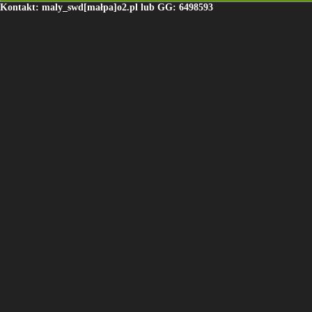
Kontakt: maly_swd[małpa]o2.pl lub GG: 6498593