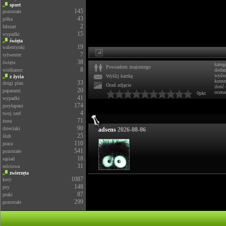
sport
145
pozostałe
43
piłka
2
falstart
15
wypadki
święta
19
walentynki
7
sylwester
38
święta
kateg
Powiadom znajomego
8
wielkanoc
doda
wyświ
Wyślij kartkę
z życia
komen
33
drugi plan
Oceń zdjęcie
ilość
20
paparazzi
ocena
0pkt
41
wypadki
174
przyłapani
4
twoj szef
71
żona
90
dzieciaki
adsens
2026-08-06
25
ślub
110
praca
541
pozostałe
18
sąsiad
31
teściowa
zwierzęta
1087
koty
148
psy
87
ptaki
299
pozostałe