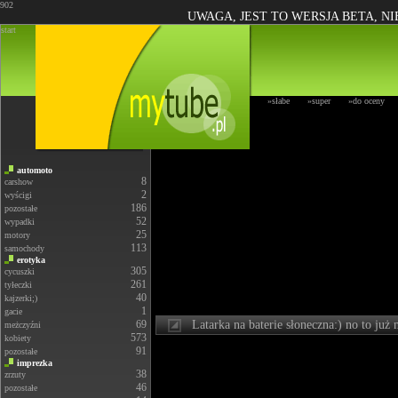
902
UWAGA, JEST TO WERSJA BETA, N
start
»słabe
»super
»do oceny
automoto
8
carshow
2
wyścigi
186
pozostałe
52
wypadki
25
motory
113
samochody
erotyka
305
cycuszki
261
tyłeczki
40
kajzerki;)
1
gacie
69
Latarka na baterie słoneczna:) no to już
meżczyźni
573
kobiety
91
pozostałe
imprezka
38
zrzuty
46
pozostałe