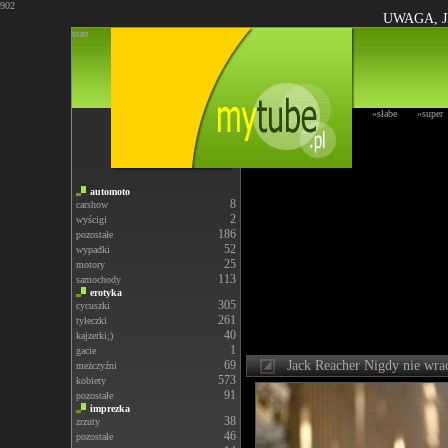
902
UWAGA, J
start
»słabe
»super
automoto
8
carshow
2
wyścigi
186
pozostałe
52
wypadki
25
motory
113
samochody
erotyka
305
cycuszki
261
tyłeczki
40
kajzerki;)
1
gacie
69
Jack Reacher Nigdy nie wrac
meżczyźni
573
kobiety
91
pozostałe
imprezka
38
zrzuty
46
pozostałe