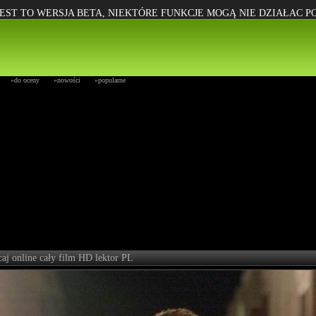
EST TO WERSJA BETA, NIEKTÓRE FUNKCJE MOGĄ NIE DZIAŁAC 
»do oceny
»nowości
»popularne
aj online cały film HD lektor PL