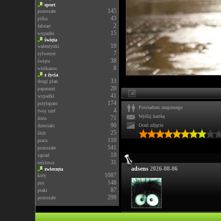
sport
145
pozostałe
43
piłka
2
falstart
15
wypadki
święta
19
walentynki
7
sylwester
38
święta
8
wielkanoc
z życia
33
drugi plan
20
paparazzi
41
wypadki
174
przyłapani
Powiadom znajomego
4
twoj szef
Wyślij kartkę
71
żona
90
Oceń zdjęcie
dzieciaki
25
ślub
110
praca
541
pozostałe
18
sąsiad
31
teściowa
adsens
2026-08-06
zwierzęta
1087
koty
148
psy
87
ptaki
299
pozostałe