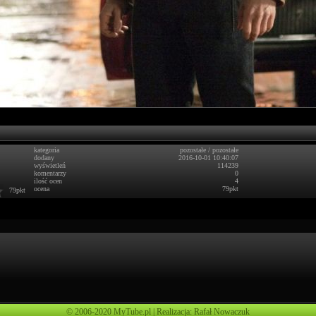
kategoria
pozostałe
/
pozostałe
dodany
2016-10-01 10:40:07
wyświetleń
114239
komentarzy
0
ilość ocen
4
ocena
79pkt
79pkt
© 2006-2020 MyTube.pl | Realizacja: Rafał Nowaczuk