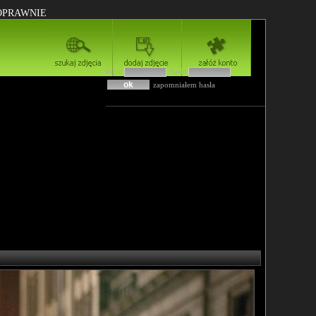
POPRAWNIE
login
hasło
zapomniałem hasła