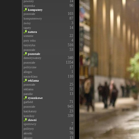
14
powroty
96
imprezka
komputery
103
pozostałe
87
komputerowcy
3
zwisy
14
tapety
natura
22
scenerie
4
pory roku
516
turystyka
53
pozostałe
pozostałe
340
demotywatory
1354
pozostałe
17
polityczne
1
allegro
110
nasza-klasa
reklama
25
pozostałe
52
reklama
13
parodie
rysunkowe
71
garfield
945
pozostałe
23
karykatury
339
komiksy
sławni
7
sportowcy
84
politycy
70
aktorki
13
aktorzy