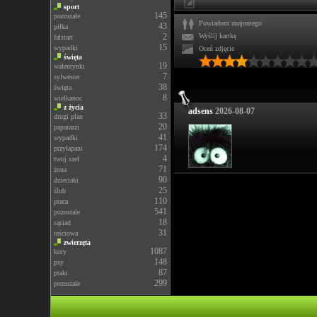
sport
145
pozostałe
Powiadom znajomego
43
piłka
2
Wyślij kartkę
falstart
15
wypadki
Oceń zdjęcie
święta
19
walentynki
7
sylwester
38
święta
8
wielkanoc
z życia
adsens
2026-08-07
33
drugi plan
20
paparazzi
41
wypadki
174
przyłapani
4
twoj szef
71
żona
90
dzieciaki
25
ślub
110
praca
541
pozostałe
18
sąsiad
31
teściowa
zwierzęta
1087
koty
148
psy
87
ptaki
299
pozostałe