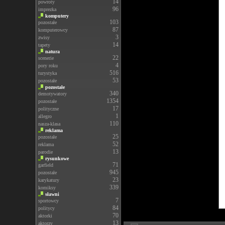
14
powroty
96
imprezka
komputery
103
pozostałe
87
komputerowcy
3
zwisy
14
tapety
natura
22
scenerie
4
pory roku
516
turystyka
53
pozostałe
pozostałe
340
demotywatory
1354
pozostałe
17
polityczne
1
allegro
110
nasza-klasa
reklama
25
pozostałe
52
reklama
13
parodie
rysunkowe
71
garfield
945
pozostałe
23
karykatury
339
komiksy
sławni
7
sportowcy
84
politycy
70
aktorki
13
aktorzy