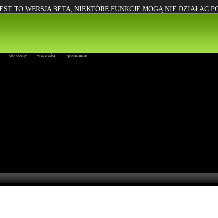
EST TO WERSJA BETA, NIEKTÓRE FUNKCJE MOGĄ NIE DZIAŁAC 
»do oceny
»nowości
»popularne