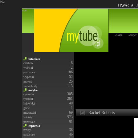
902
UWAGA, J
start
»słabe
»super
automoto
8
carshow
2
wyścigi
186
pozostałe
52
wypadki
25
motory
113
samochody
erotyka
305
cycuszki
261
tyłeczki
40
kajzerki;)
1
gacie
69
Rachel Roberts
meżczyźni
573
kobiety
91
pozostałe
imprezka
38
zrzuty
46
pozostałe