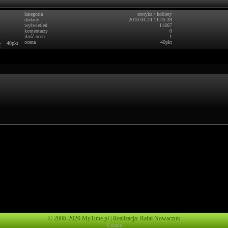
kategoria
erotyka
/
kobiety
dodany
2010-04-24 11:45:39
wyświetleń
11867
komentarzy
0
ilość ocen
1
ocena
40pkt
40pkt
© 2006-2020 MyTube.pl | Realizacja: Rafał Nowaczuk
Croatia