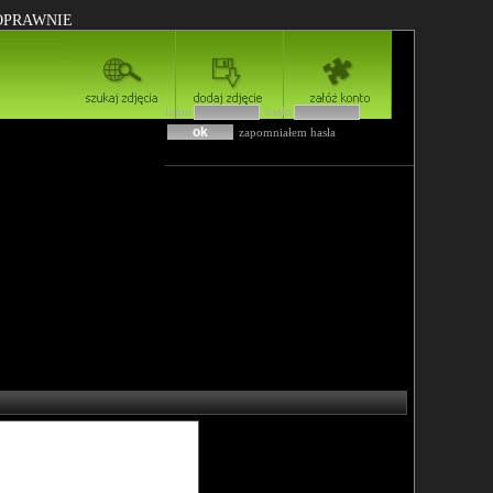
POPRAWNIE
login
hasło
zapomniałem hasła