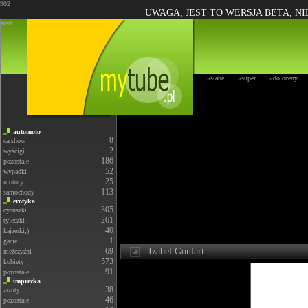
902
UWAGA, JEST TO WERSJA BETA, N
start
»słabe
»super
»do oceny
automoto
8
carshow
2
wyścigi
186
pozostałe
52
wypadki
25
motory
113
samochody
erotyka
305
cycuszki
261
tyłeczki
40
kajzerki;)
1
gacie
69
Izabel Goulart
meżczyźni
573
kobiety
91
pozostałe
imprezka
38
zrzuty
46
pozostałe