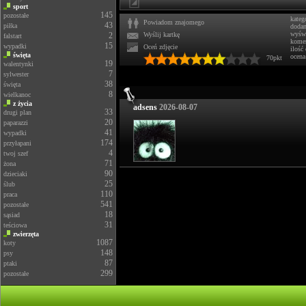
sport
145
pozostałe
kateg
Powiadom znajomego
43
piłka
doda
wyświ
2
Wyślij kartkę
falstart
komen
15
wypadki
Oceń zdjęcie
ilość
święta
ocena
70pkt
19
walentynki
7
sylwester
38
święta
8
wielkanoc
z życia
adsens
2026-08-07
33
drugi plan
20
paparazzi
41
wypadki
174
przyłapani
4
twoj szef
71
żona
90
dzieciaki
25
ślub
110
praca
541
pozostałe
18
sąsiad
31
teściowa
zwierzęta
1087
koty
148
psy
87
ptaki
299
pozostałe