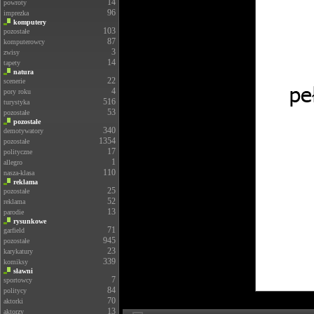
14
powroty
96
imprezka
komputery
103
pozostałe
87
komputerowcy
3
zwisy
14
tapety
natura
22
scenerie
4
pory roku
516
turystyka
53
pozostałe
pozostałe
340
demotywatory
1354
pozostałe
17
polityczne
1
allegro
110
nasza-klasa
reklama
25
pozostałe
52
reklama
13
parodie
rysunkowe
71
garfield
945
pozostałe
23
karykatury
339
komiksy
sławni
7
sportowcy
84
politycy
70
aktorki
13
aktorzy