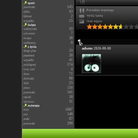
sport
145
pozostałe
Powiadom znajomego
43
piłka
2
Wyślij kartkę
falstart
15
wypadki
Oceń zdjęcie
święta
19
walentynki
7
sylwester
38
święta
8
wielkanoc
z życia
adsens
2026-08-08
33
drugi plan
20
paparazzi
41
wypadki
174
przyłapani
4
twoj szef
71
żona
90
dzieciaki
25
ślub
110
praca
541
pozostałe
18
sąsiad
31
teściowa
zwierzęta
1087
koty
148
psy
87
ptaki
299
pozostałe