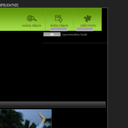
POPRAWNIE
login
hasło
zapomniałem hasła