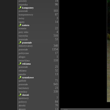
14
powroty
96
imprezka
komputery
103
pozostałe
87
komputerowcy
3
zwisy
14
tapety
natura
22
scenerie
4
pory roku
516
turystyka
53
pozostałe
pozostałe
340
demotywatory
1354
pozostałe
17
polityczne
1
allegro
110
nasza-klasa
reklama
25
pozostałe
52
reklama
13
parodie
rysunkowe
71
garfield
945
pozostałe
23
karykatury
339
komiksy
sławni
7
sportowcy
84
politycy
70
aktorki
13
aktorzy