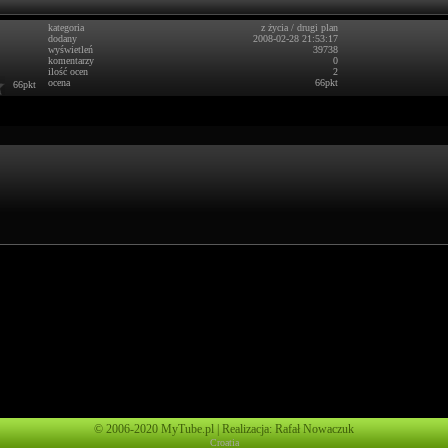
kategoria
z życia
/
drugi plan
dodany
2008-02-28 21:53:17
wyświetleń
39738
komentarzy
0
ilość ocen
2
ocena
66pkt
66pkt
© 2006-2020 MyTube.pl | Realizacja: Rafał Nowaczuk
Croatia