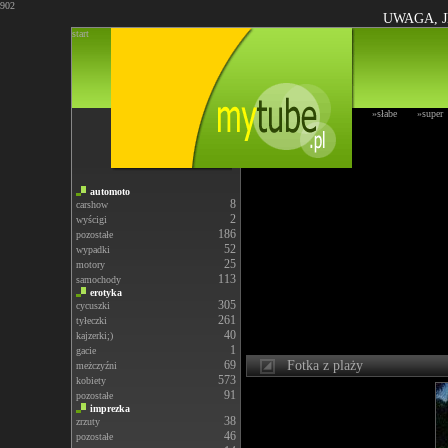
902
UWAGA, J
start
»słabe
»super
automoto
8
carshow
2
wyścigi
186
pozostałe
52
wypadki
25
motory
113
samochody
erotyka
305
cycuszki
261
tyłeczki
40
kajzerki;)
1
gacie
69
Fotka z plaży
meżczyźni
573
kobiety
91
pozostałe
imprezka
38
zrzuty
46
pozostałe