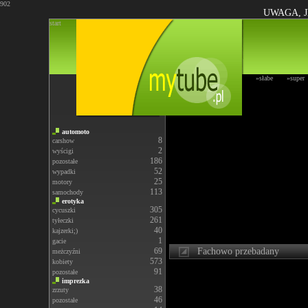
902
UWAGA, J
start
»słabe
»super
automoto
8
carshow
2
wyścigi
186
pozostałe
52
wypadki
25
motory
113
samochody
erotyka
305
cycuszki
261
tyłeczki
40
kajzerki;)
1
gacie
69
Fachowo przebadany
meżczyźni
573
kobiety
91
pozostałe
imprezka
38
zrzuty
46
pozostałe