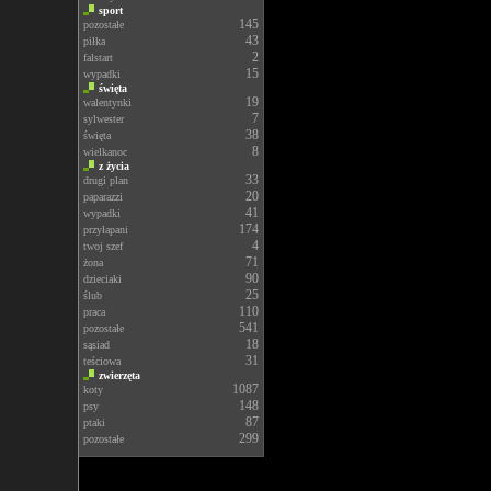
sport
145
pozostałe
43
piłka
2
falstart
15
wypadki
święta
19
walentynki
7
sylwester
38
święta
8
wielkanoc
z życia
33
drugi plan
20
paparazzi
41
wypadki
174
przyłapani
4
twoj szef
71
żona
90
dzieciaki
25
ślub
110
praca
541
pozostałe
18
sąsiad
31
teściowa
zwierzęta
1087
koty
148
psy
87
ptaki
299
pozostałe