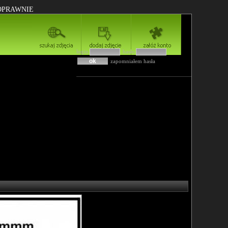
POPRAWNIE
login
hasło
zapomniałem hasła