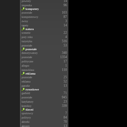
14
powroty
96
imprezka
komputery
103
pozostałe
87
komputerowcy
3
zwisy
14
tapety
natura
22
scenerie
4
pory roku
516
turystyka
53
pozostałe
pozostałe
340
demotywatory
1354
pozostałe
17
polityczne
1
allegro
110
nasza-klasa
reklama
25
pozostałe
52
reklama
13
parodie
rysunkowe
71
garfield
945
pozostałe
23
karykatury
339
komiksy
sławni
7
sportowcy
84
politycy
70
aktorki
13
aktorzy