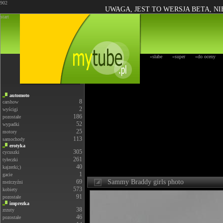
902
UWAGA, JEST TO WERSJA BETA, N
start
»słabe
»super
»do oceny
automoto
8
carshow
2
wyścigi
186
pozostałe
52
wypadki
25
motory
113
samochody
erotyka
305
cycuszki
261
tyłeczki
40
kajzerki;)
1
gacie
69
Sammy Braddy girls photo
meżczyźni
573
kobiety
91
pozostałe
imprezka
38
zrzuty
46
pozostałe