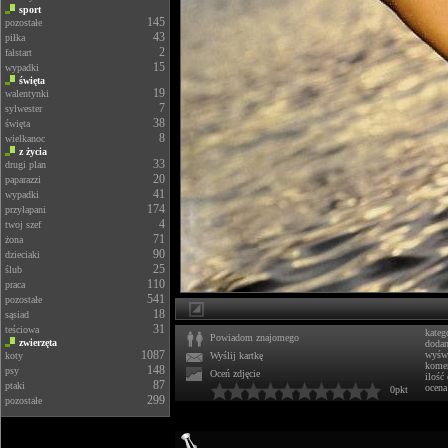
sport
145
pozostałe
43
piłka
2
falstart
15
wypadki
święta
19
walentynki
7
sylwester
38
święta
8
wielkanoc
z życia
33
drugi plan
20
paparazzi
41
wypadki
174
przyłapani
4
twoj szef
71
żona
90
dzieciaki
25
ślub
110
praca
541
pozostałe
18
sąsiad
31
teściowa
kateg
Powiadom znajomego
zwierzęta
doda
1087
wyświ
koty
Wyślij kartkę
komen
148
psy
Oceń zdjęcie
ilość
87
ptaki
ocena
0pkt
299
pozostałe