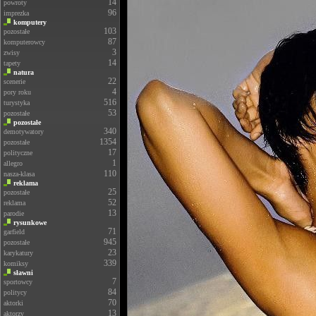
14
powroty
96
imprezka
komputery
103
pozostałe
87
komputerowcy
3
zwisy
14
tapety
natura
22
scenerie
4
pory roku
516
turystyka
53
pozostałe
pozostałe
340
demotywatory
1354
pozostałe
17
polityczne
1
allegro
110
nasza-klasa
reklama
25
pozostałe
52
reklama
13
parodie
rysunkowe
71
garfield
945
pozostałe
23
karykatury
339
komiksy
sławni
7
sportowcy
84
politycy
70
aktorki
13
aktorzy