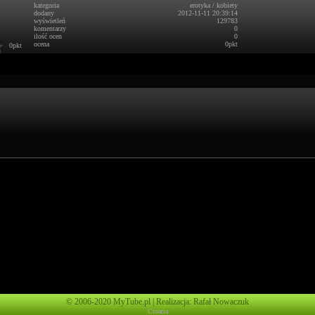
kategoria
erotyka
/
kobiety
dodany
2012-11-11 20:39:14
wyświetleń
129783
komentarzy
0
ilość ocen
0
ocena
0pkt
0pkt
© 2006-2020 MyTube.pl | Realizacja: Rafał Nowaczuk
Croatia