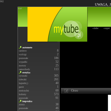
902
UWAGA, J
start
»słabe
»super
automoto
8
carshow
2
wyścigi
186
pozostałe
52
wypadki
25
motory
113
samochody
erotyka
305
cycuszki
261
tyłeczki
40
kajzerki;)
1
gacie
69
Oreo
meżczyźni
573
kobiety
91
pozostałe
imprezka
38
zrzuty
46
pozostałe