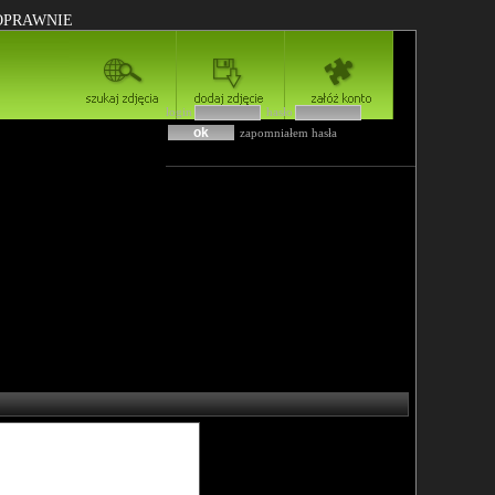
POPRAWNIE
login
hasło
zapomniałem hasła