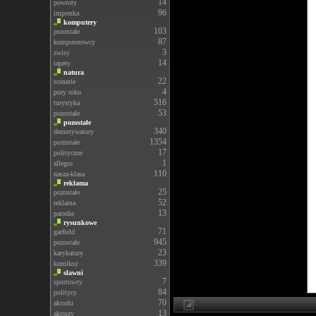
14
powroty
96
imprezka
komputery
103
pozostałe
87
komputerowcy
3
zwisy
14
tapety
natura
22
scenerie
4
pory roku
516
turystyka
53
pozostałe
pozostałe
340
demotywatory
1354
pozostałe
17
polityczne
1
allegro
110
nasza-klasa
reklama
25
pozostałe
52
reklama
13
parodie
rysunkowe
71
garfield
945
pozostałe
23
karykatury
339
komiksy
sławni
7
sportowcy
84
politycy
70
aktorki
13
aktorzy