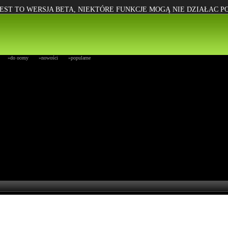
EST TO WERSJA BETA, NIEKTÓRE FUNKCJE MOGĄ NIE DZIAŁAC 
»do oceny
»nowości
»popularne