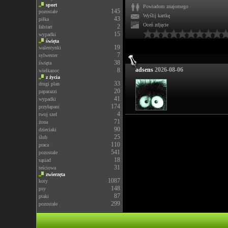
sport
Powiadom znajomego
145
pozostałe
Wyślij kartkę
43
piłka
Oceń zdjęcie
2
falstart
15
wypadki
święta
19
walentynki
7
sylwester
38
święta
adsens
2026-08-06
8
wielkanoc
z życia
33
drugi plan
20
paparazzi
41
wypadki
174
przyłapani
4
twoj szef
71
żona
90
dzieciaki
25
ślub
110
praca
541
pozostałe
18
sąsiad
31
teściowa
zwierzęta
1087
koty
148
psy
87
ptaki
299
pozostałe