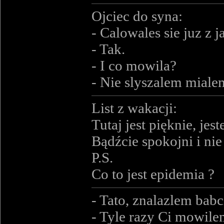
Ojciec do syna:
- Calowales sie juz z 
- Tak.
- I co mowila?
- Nie slyszalem miale
List z wakacji:
Tutaj jest pięknie, j
Bądźcie spokojni i nie
P.S.
Co to jest epidemia ?
- Tato, znalazlem babci
- Tyle razy Ci mowil