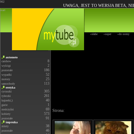
902
UWAGA, JEST TO WERSJA BETA, N
start
»słabe
»super
»do oceny
automoto
8
carshow
2
wyścigi
186
pozostałe
52
wypadki
25
motory
113
samochody
erotyka
305
cycuszki
261
tyłeczki
40
kajzerki;)
1
gacie
69
meżczyźni
Strona:
573
kobiety
91
pozostałe
imprezka
38
zrzuty
46
pozostałe