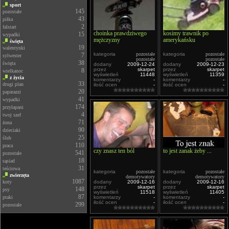
sport
145
pozostałe
43
piłka
2
falstart
choinka prawdziwego
kosimy trawnik po
15
wypadki
mężczyzny
amerykańsku
święta
19
walentynki
kategoria
pozostałe
kategoria
pozostałe
7
sylwester
pozostałe
pozostałe
38
święta
dodany
2009-12-24
dodany
2009-12-23
przez
skarpet
przez
skarpet
8
wielkanoc
wyświetleń
11448
wyświetleń
11359
z życia
komentarzy
-
komentarzy
-
33
drugi plan
ilość ocen
-
ilość ocen
-
20
paparazzi
41
wypadki
174
przyłapani
4
twoj szef
71
żona
90
dzieciaki
25
ślub
110
praca
czy znasz ten ból
to jest zanak żeby ...
541
pozostałe
18
sąsiad
31
teściowa
kategoria
pozostałe
kategoria
pozostałe
zwierzęta
demotywatory
demotywatory
1087
koty
dodany
2009-12-16
dodany
2009-12-16
przez
skarpet
przez
skarpet
148
psy
wyświetleń
11518
wyświetleń
11405
87
ptaki
komentarzy
-
komentarzy
-
ilość ocen
-
ilość ocen
-
299
pozostałe