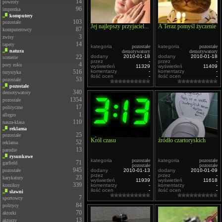
14
powroty
96
imprezka
komputery
103
pozostałe
Jej najlepszy przyjaciel...
A Teraz pomyśl życzenie
87
komputerowcy
3
zwisy
14
tapety
kategoria
pozostałe
kategoria
pozostałe
natura
demotywatory
demotywatory
22
dodany
2010-01-18
dodany
2010-01-18
scenerie
przez
-
przez
-
4
pory roku
wyświetleń
11329
wyświetleń
11409
516
komentarzy
-
komentarzy
-
turystyka
ilość ocen
-
ilość ocen
-
53
pozostałe
pozostałe
340
demotywatory
1354
pozostałe
17
polityczne
1
allegro
110
nasza-klasa
reklama
25
pozostałe
Król czasu
źródło czartoryskich
52
reklama
13
parodie
rysunkowe
kategoria
pozostałe
kategoria
pozostałe
71
garfield
pozostałe
pozostałe
945
pozostałe
dodany
2010-01-13
dodany
2010-01-09
przez
-
przez
-
23
karykatury
wyświetleń
11939
wyświetleń
11618
339
komiksy
komentarzy
-
komentarzy
-
ilość ocen
-
ilość ocen
-
sławni
7
sportowcy
84
politycy
70
aktorki
13
aktorzy