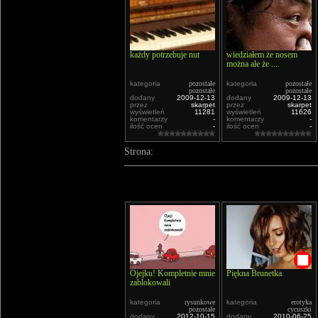
każdy potrzebuje nut
wiedziałem że nosem
można ale że ....
kategoria
pozostałe
kategoria
pozostałe
pozostałe
pozostałe
dodany
2009-12-13
dodany
2009-12-13
przez
skarpet
przez
skarpet
wyświetleń
11281
wyświetleń
11626
komentarzy
-
komentarzy
-
ilość ocen
-
ilość ocen
-
Strona:
Ojejku! Kompletnie mnie
Piękna Brunetka
zablokowali
kategoria
rysunkowe
kategoria
erotyka
pozostałe
cycuszki
dodany
2012-10-15
dodany
2010-06-25