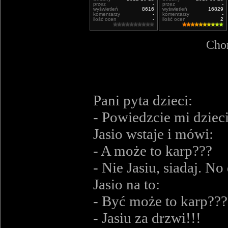
przez
-
przez
-
wyświetleń
8616
wyświetleń
16829
komentarzy
-
komentarzy
-
ilość ocen
-
ilość ocen
2
Chor
Pani pyta dzieci:
- Powiedzcie mi dzieci
Jasio wstaje i mówi:
- A może to karp???
- Nie Jasiu, siadaj. N
Jasio na to:
- Być może to karp???
- Jasiu za drzwi!!!